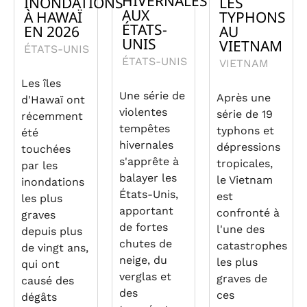
HIVERNALES
INONDATIONS
LES
AUX
À HAWAÏ
TYPHONS
ÉTATS-
EN 2026
AU
UNIS
VIETNAM
ÉTATS-UNIS
ÉTATS-UNIS
VIETNAM
Les îles
Une série de
Après une
d'Hawaï ont
violentes
série de 19
récemment
tempêtes
typhons et
été
hivernales
dépressions
touchées
s'apprête à
tropicales,
par les
balayer les
le Vietnam
inondations
États-Unis,
est
les plus
apportant
confronté à
graves
de fortes
l'une des
depuis plus
chutes de
catastrophes
de vingt ans,
neige, du
les plus
qui ont
verglas et
graves de
causé des
des
ces
dégâts