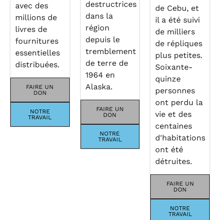
destructrices
avec des
de Cebu, et
dans la
millions de
il a été suivi
région
livres de
de milliers
depuis le
fournitures
de répliques
tremblement
essentielles
plus petites.
de terre de
distribuées.
Soixante-
1964 en
quinze
Alaska.
FAIRE UN
personnes
DON
ont perdu la
FAIRE UN
NOTRE
vie et des
DON
TRAVAIL
centaines
NOTRE
d'habitations
TRAVAIL
ont été
détruites.
FAIRE UN
DON
NOTRE
TRAVAIL