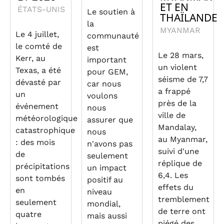
ET EN
ÉTATS-UNIS
Le soutien à
THAÏLANDE
la
MYANMAR
Le 4 juillet,
communauté
le comté de
est
Le 28 mars,
Kerr, au
important
un violent
Texas, a été
pour GEM,
séisme de 7,7
dévasté par
car nous
a frappé
un
voulons
près de la
événement
nous
ville de
météorologique
assurer que
Mandalay,
catastrophique
nous
au Myanmar,
: des mois
n'avons pas
suivi d'une
de
seulement
réplique de
précipitations
un impact
6,4. Les
sont tombés
positif au
effets du
en
niveau
tremblement
seulement
mondial,
de terre ont
quatre
mais aussi
piégé des