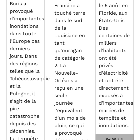
Boris a
Francine a
le 5 août en
provoqué
touché terre
Floride, aux
d'importantes
dans le sud
États-Unis.
inondations
de la
Des
dans toute
Louisiane en
centaines de
l'Europe ces
tant
milliers
derniers
qu'ouragan
d'habitants
jours. Dans
de catégorie
ont été
des régions
2. La
privés
telles que la
Nouvelle-
d'électricité
Tchécoslovaquie
Orléans a
et ont été
et la
reçu en une
directement
Pologne, il
seule
exposés à
s'agit de la
journée
d'importantes
pire
l'équivalent
marées de
catastrophe
d'un mois de
tempête et
depuis des
pluie, ce qui
inondations.
décennies.
a provoqué
La tempête
FAIRE UN