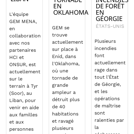
EN
DE FORÊT
OKLAHOMA
EN
L'équipe
GÉORGIE
GEM MENA,
ÉTATS-UNIS
GEM se
en
trouve
collaboration
Plusieurs
actuellement
avec nos
incendies
sur place à
partenaires
font
Enid, dans
HCI et
actuellement
l'Oklahoma,
ONSUR, est
rage dans
où une
actuellement
tout l'État
tornade de
sur le
de Géorgie,
grande
terrain à Tyr
et les
ampleur a
(Soor), au
opérations
détruit plus
Liban, pour
de maîtrise
de 40
venir en aide
sont
habitations
aux familles
ralenties par
et ravagé
et aux
la
plusieurs
personnes