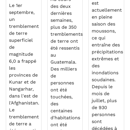
est
Le 1er
des deux
actuellement
septembre,
dernières
en pleine
un
semaines,
saison des
tremblement
plus de 350
moussons,
de terre
tremblements
ce qui
superficiel
de terre ont
entraîne des
de
été ressentis
précipitations
magnitude
au
extrêmes et
6,0 a frappé
Guatemala.
des
les
Des milliers
inondations
provinces de
de
soudaines.
Kunar et de
personnes
Depuis le
Nangarhar,
ont été
mois de
dans l'est de
touchées,
juillet, plus
l'Afghanistan.
des
de 930
Le
centaines
personnes
tremblement
d'habitations
sont
de terre a
ont été
décédées à