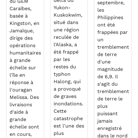
delta du
du GEM
septembre,
Yukon-
Caraïbes,
les
Kuskokwim,
basée à
Philippines
situé dans
Kingston, en
ont été
une région
Jamaïque,
frappées par
reculée de
dirige des
un
l'Alaska, a
opérations
tremblement
été frappé
humanitaires
de terre
par les
à grande
d'une
restes du
échelle sur
magnitude
typhon
l'île en
de 6,9. Il
Halong, qui
réponse à
s'agit du
a provoqué
l'ouragan
tremblement
de graves
Melissa. Des
de terre le
inondations.
livraisons
plus
Cette
d'aide à
puissant
catastrophe
grande
jamais
est l'une des
échelle sont
enregistré
plus
en cours,
dans le nord