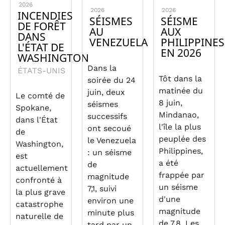
2026
2026
2026
INCENDIES
SÉISMES
SÉISME
DE FORÊT
AU
AUX
DANS
VENEZUELA
PHILIPPINES
L'ÉTAT DE
EN 2026
WASHINGTON
Dans la
ÉTATS-UNIS
Tôt dans la
soirée du 24
matinée du
juin, deux
Le comté de
8 juin,
séismes
Spokane,
Mindanao,
successifs
dans l'État
l'île la plus
ont secoué
de
peuplée des
le Venezuela
Washington,
Philippines,
: un séisme
est
a été
de
actuellement
frappée par
magnitude
confronté à
un séisme
7,1, suivi
la plus grave
d'une
environ une
catastrophe
magnitude
minute plus
naturelle de
de 7,8. Les
tard par un