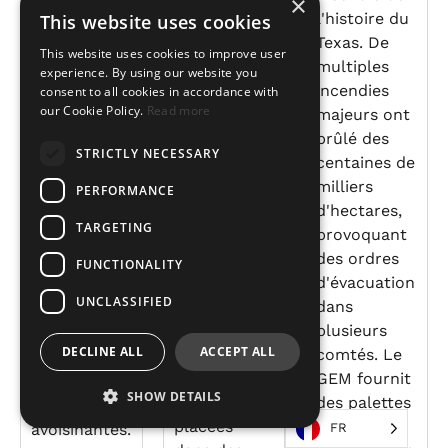
×
Brésil, à la
l'histoire du
This website uses cookies
à la suite de
suite des
Texas. De
cet ouragan
This website uses cookies to improve user
inondations
multiples
majeur.
experience. By using our website you
extrêmes
incendies
consent to all cookies in accordance with
L'ouragan
our Cookie Policy.
Read more
survenues
majeurs ont
Beryl a
en avril et
brûlé des
touché de
STRICTLY NECESSARY
mai 2024.
centaines de
plein fouet
Plus d'un
milliers
les Caraïbes,
PERFORMANCE
million de
d'hectares,
causant
TARGETING
foyers ont
provoquant
d'importants
été privés
des ordres
dégâts à
FUNCTIONALITY
d'eau, des
d'évacuation
Saint-
UNCLASSIFIED
dizaines de
dans
Vincent, à la
milliers de
plusieurs
Grenade, à
DECLINE ALL
ACCEPT ALL
personnes
comtés. Le
la Jamaïque
ont été
GEM fournit
et dans
SHOW DETAILS
évacuées et
des palettes
d'autres îles
placées
de secours
avoisinantes.
FR