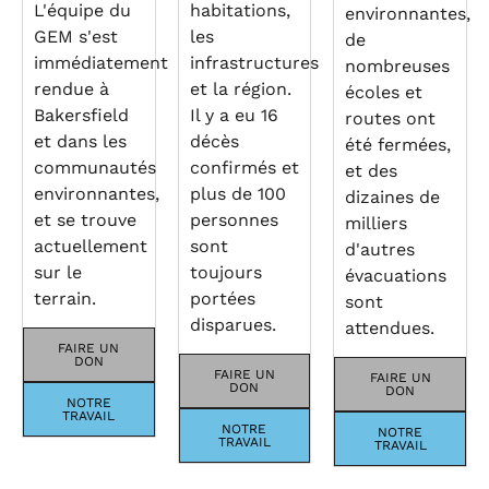
L'équipe du
habitations,
environnantes,
GEM s'est
les
de
immédiatement
infrastructures
nombreuses
rendue à
et la région.
écoles et
Bakersfield
Il y a eu 16
routes ont
et dans les
décès
été fermées,
communautés
confirmés et
et des
environnantes,
plus de 100
dizaines de
et se trouve
personnes
milliers
actuellement
sont
d'autres
sur le
toujours
évacuations
terrain.
portées
sont
disparues.
attendues.
FAIRE UN
DON
FAIRE UN
FAIRE UN
DON
DON
NOTRE
TRAVAIL
NOTRE
NOTRE
TRAVAIL
TRAVAIL