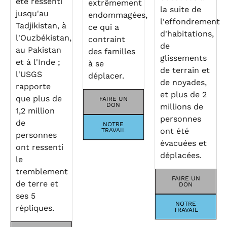
été ressenti
extrêmement
la suite de
jusqu'au
endommagées,
l'effondrement
Tadjikistan, à
ce qui a
d'habitations,
l'Ouzbékistan,
contraint
de
au Pakistan
des familles
glissements
et à l'Inde ;
à se
de terrain et
l'USGS
déplacer.
de noyades,
rapporte
et plus de 2
que plus de
FAIRE UN
DON
millions de
1,2 million
personnes
de
NOTRE
ont été
TRAVAIL
personnes
évacuées et
ont ressenti
déplacées.
le
tremblement
FAIRE UN
de terre et
DON
ses 5
NOTRE
répliques.
TRAVAIL