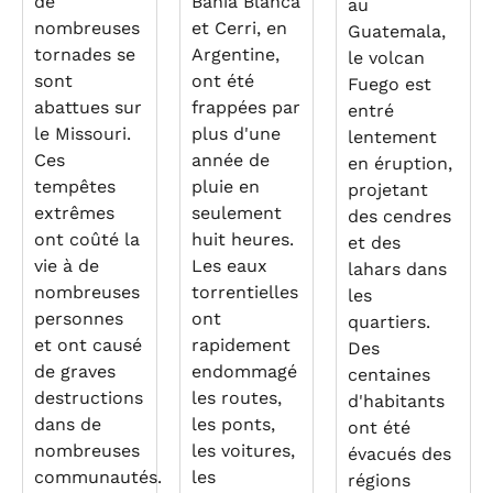
de
Bahía Blanca
au
nombreuses
et Cerri, en
Guatemala,
tornades se
Argentine,
le volcan
sont
ont été
Fuego est
abattues sur
frappées par
entré
le Missouri.
plus d'une
lentement
Ces
année de
en éruption,
tempêtes
pluie en
projetant
extrêmes
seulement
des cendres
ont coûté la
huit heures.
et des
vie à de
Les eaux
lahars dans
nombreuses
torrentielles
les
personnes
ont
quartiers.
et ont causé
rapidement
Des
de graves
endommagé
centaines
destructions
les routes,
d'habitants
dans de
les ponts,
ont été
nombreuses
les voitures,
évacués des
communautés.
les
régions