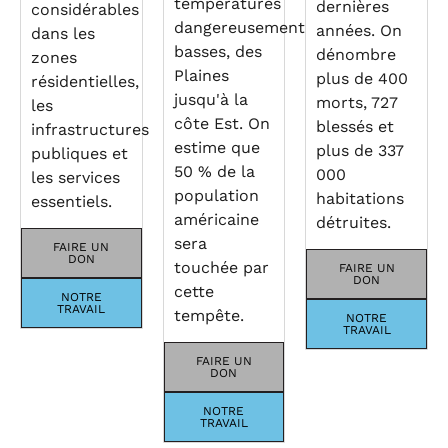
températures
dernières
considérables
dangereusement
années. On
dans les
basses, des
dénombre
zones
Plaines
plus de 400
résidentielles,
jusqu'à la
morts, 727
les
côte Est. On
blessés et
infrastructures
estime que
plus de 337
publiques et
50 % de la
000
les services
population
habitations
essentiels.
américaine
détruites.
sera
FAIRE UN
DON
touchée par
FAIRE UN
DON
cette
NOTRE
TRAVAIL
tempête.
NOTRE
TRAVAIL
FAIRE UN
DON
NOTRE
TRAVAIL