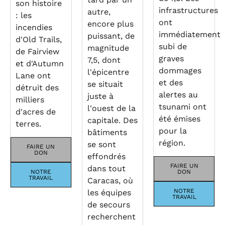
son histoire
infrastructures
autre,
: les
ont
encore plus
incendies
immédiatement
puissant, de
d'Old Trails,
subi de
magnitude
de Fairview
graves
7,5, dont
et d'Autumn
dommages
l'épicentre
Lane ont
et des
se situait
détruit des
alertes au
juste à
milliers
tsunami ont
l'ouest de la
d'acres de
été émises
capitale. Des
terres.
pour la
bâtiments
région.
se sont
FAIRE UN
DON
effondrés
FAIRE UN
dans tout
NOTRE
DON
TRAVAIL
Caracas, où
NOTRE
les équipes
TRAVAIL
de secours
recherchent