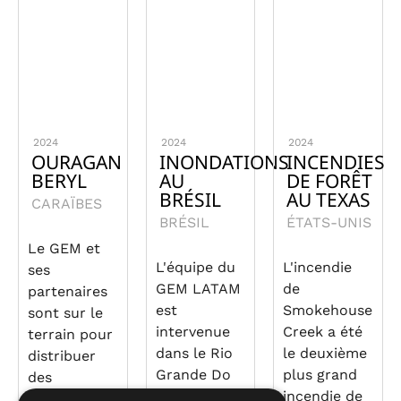
2024
2024
2024
OURAGAN
INONDATIONS
INCENDIES
BERYL
AU
DE FORÊT
BRÉSIL
AU TEXAS
CARAÏBES
BRÉSIL
ÉTATS-UNIS
Le GEM et
L'équipe du
L'incendie
ses
GEM LATAM
de
partenaires
est
Smokehouse
sont sur le
intervenue
Creek a été
terrain pour
dans le Rio
le deuxième
distribuer
Grande Do
plus grand
des
Sul, au
incendie de
fournitures