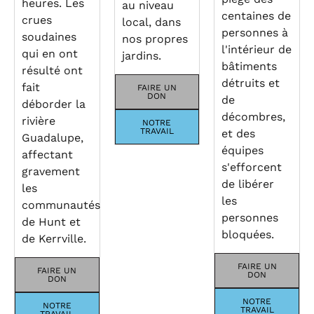
heures. Les
au niveau
centaines de
crues
local, dans
personnes à
soudaines
nos propres
l'intérieur de
qui en ont
jardins.
bâtiments
résulté ont
détruits et
fait
FAIRE UN
DON
de
déborder la
décombres,
rivière
NOTRE
TRAVAIL
et des
Guadalupe,
équipes
affectant
s'efforcent
gravement
de libérer
les
les
communautés
personnes
de Hunt et
bloquées.
de Kerrville.
FAIRE UN
FAIRE UN
DON
DON
NOTRE
NOTRE
TRAVAIL