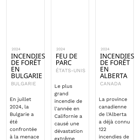
2024
2024
2024
INCENDIES
FEU DE
INCENDIES
DE FORÊT
PARC
DE FORÊT
EN
EN
ÉTATS-UNIS
BULGARIE
ALBERTA
BULGARIE
CANADA
Le plus
grand
En juillet
La province
incendie de
2024, la
canadienne
l'année en
Bulgarie a
de l'Alberta
Californie a
été
a déjà connu
causé une
confrontée
122
dévastation
à la menace
incendies de
extrême