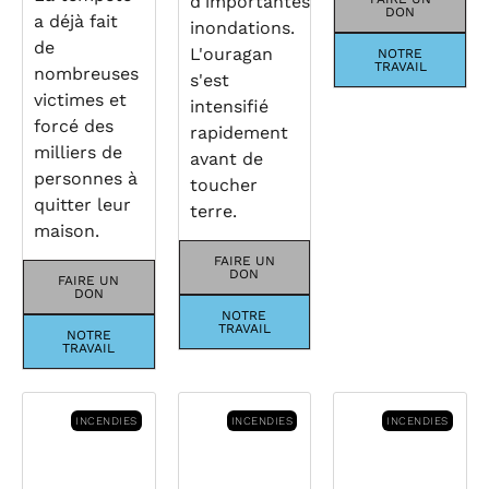
d'importantes
DON
a déjà fait
inondations.
de
L'ouragan
NOTRE
TRAVAIL
nombreuses
s'est
victimes et
intensifié
forcé des
rapidement
milliers de
avant de
personnes à
toucher
quitter leur
terre.
maison.
FAIRE UN
DON
FAIRE UN
DON
NOTRE
TRAVAIL
NOTRE
TRAVAIL
INCENDIES
INCENDIES
INCENDIES