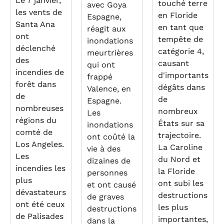
Le 7 janvier,
touché terre
avec Goya
les vents de
en Floride
Espagne,
Santa Ana
en tant que
réagit aux
ont
tempête de
inondations
déclenché
catégorie 4,
meurtrières
des
causant
qui ont
incendies de
d'importants
frappé
forêt dans
dégâts dans
Valence, en
de
de
Espagne.
nombreuses
nombreux
Les
régions du
États sur sa
inondations
comté de
trajectoire.
ont coûté la
Los Angeles.
La Caroline
vie à des
Les
du Nord et
dizaines de
incendies les
la Floride
personnes
plus
ont subi les
et ont causé
dévastateurs
destructions
de graves
ont été ceux
les plus
destructions
de Palisades
importantes,
dans la