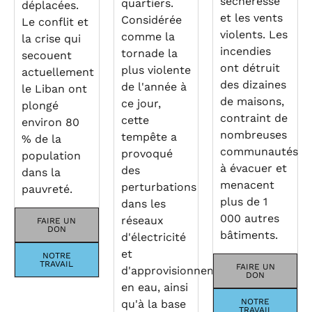
sécheresse
quartiers.
déplacées.
et les vents
Considérée
Le conflit et
violents. Les
comme la
la crise qui
incendies
tornade la
secouent
ont détruit
plus violente
actuellement
des dizaines
de l'année à
le Liban ont
de maisons,
ce jour,
plongé
contraint de
cette
environ 80
nombreuses
tempête a
% de la
communautés
provoqué
population
à évacuer et
des
dans la
menacent
perturbations
pauvreté.
plus de 1
dans les
000 autres
réseaux
FAIRE UN
DON
bâtiments.
d'électricité
et
NOTRE
TRAVAIL
FAIRE UN
d'approvisionnement
DON
en eau, ainsi
NOTRE
qu'à la base
TRAVAIL