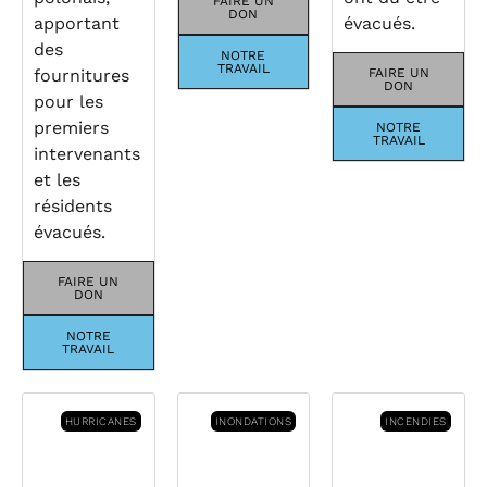
FAIRE UN
DON
apportant
évacués.
des
NOTRE
TRAVAIL
fournitures
FAIRE UN
DON
pour les
premiers
NOTRE
TRAVAIL
intervenants
et les
résidents
évacués.
FAIRE UN
DON
NOTRE
TRAVAIL
HURRICANES
INONDATIONS
INCENDIES