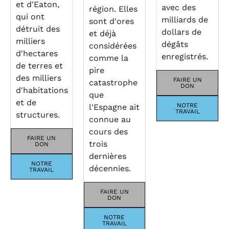
et d'Eaton,
avec des
région. Elles
qui ont
milliards de
sont d'ores
détruit des
dollars de
et déjà
milliers
dégâts
considérées
d'hectares
enregistrés.
comme la
de terres et
pire
des milliers
FAIRE UN
catastrophe
DON
d'habitations
que
et de
NOTRE
l'Espagne ait
TRAVAIL
structures.
connue au
cours des
FAIRE UN
trois
DON
dernières
NOTRE
décennies.
TRAVAIL
FAIRE UN
DON
NOTRE
TRAVAIL