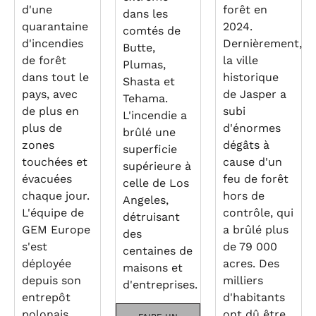
d'une
forêt en
dans les
quarantaine
2024.
comtés de
d'incendies
Dernièrement,
Butte,
de forêt
la ville
Plumas,
dans tout le
historique
Shasta et
pays, avec
de Jasper a
Tehama.
de plus en
subi
L'incendie a
plus de
d'énormes
brûlé une
zones
dégâts à
superficie
touchées et
cause d'un
supérieure à
évacuées
feu de forêt
celle de Los
chaque jour.
hors de
Angeles,
L'équipe de
contrôle, qui
détruisant
GEM Europe
a brûlé plus
des
s'est
de 79 000
centaines de
déployée
acres. Des
maisons et
depuis son
milliers
d'entreprises.
entrepôt
d'habitants
polonais,
ont dû être