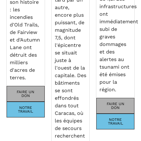
son histoire
infrastructures
autre,
: les
ont
encore plus
incendies
immédiatement
puissant, de
d'Old Trails,
subi de
magnitude
de Fairview
graves
7,5, dont
et d'Autumn
dommages
l'épicentre
Lane ont
et des
se situait
détruit des
alertes au
juste à
milliers
tsunami ont
l'ouest de la
d'acres de
été émises
capitale. Des
terres.
pour la
bâtiments
région.
se sont
FAIRE UN
DON
effondrés
FAIRE UN
dans tout
NOTRE
DON
TRAVAIL
Caracas, où
NOTRE
les équipes
TRAVAIL
de secours
recherchent