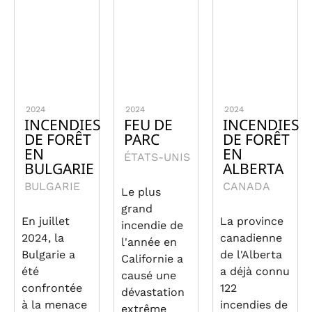
2024
2024
2024
INCENDIES
FEU DE
INCENDIES
DE FORÊT
PARC
DE FORÊT
EN
EN
ÉTATS-UNIS
BULGARIE
ALBERTA
BULGARIE
CANADA
Le plus
grand
En juillet
La province
incendie de
2024, la
canadienne
l'année en
Bulgarie a
de l'Alberta
Californie a
été
a déjà connu
causé une
confrontée
122
dévastation
à la menace
incendies de
extrême