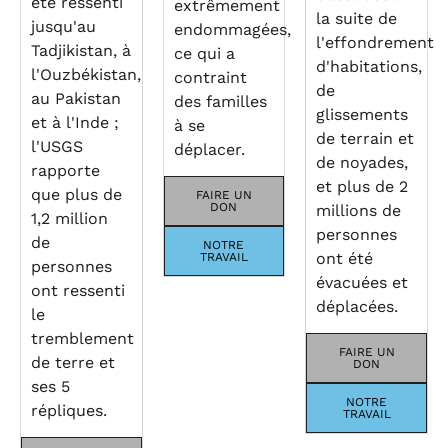
été ressenti
extrêmement
la suite de
jusqu'au
endommagées,
l'effondrement
Tadjikistan, à
ce qui a
d'habitations,
l'Ouzbékistan,
contraint
de
au Pakistan
des familles
glissements
et à l'Inde ;
à se
de terrain et
l'USGS
déplacer.
de noyades,
rapporte
et plus de 2
que plus de
FAIRE UN
DON
millions de
1,2 million
personnes
de
NOTRE
ont été
TRAVAIL
personnes
évacuées et
ont ressenti
déplacées.
le
tremblement
FAIRE UN
de terre et
DON
ses 5
NOTRE
répliques.
TRAVAIL