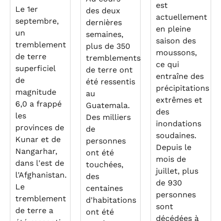
est
Le 1er
des deux
actuellement
septembre,
dernières
en pleine
un
semaines,
saison des
tremblement
plus de 350
moussons,
de terre
tremblements
ce qui
superficiel
de terre ont
entraîne des
de
été ressentis
précipitations
magnitude
au
extrêmes et
6,0 a frappé
Guatemala.
des
les
Des milliers
inondations
provinces de
de
soudaines.
Kunar et de
personnes
Depuis le
Nangarhar,
ont été
mois de
dans l'est de
touchées,
juillet, plus
l'Afghanistan.
des
de 930
Le
centaines
personnes
tremblement
d'habitations
sont
de terre a
ont été
décédées à