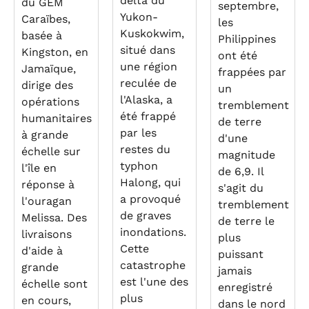
delta du
du GEM
septembre,
Yukon-
Caraïbes,
les
Kuskokwim,
basée à
Philippines
situé dans
Kingston, en
ont été
une région
Jamaïque,
frappées par
reculée de
dirige des
un
l'Alaska, a
opérations
tremblement
été frappé
humanitaires
de terre
par les
à grande
d'une
restes du
échelle sur
magnitude
typhon
l'île en
de 6,9. Il
Halong, qui
réponse à
s'agit du
a provoqué
l'ouragan
tremblement
de graves
Melissa. Des
de terre le
inondations.
livraisons
plus
Cette
d'aide à
puissant
catastrophe
grande
jamais
est l'une des
échelle sont
enregistré
plus
en cours,
dans le nord