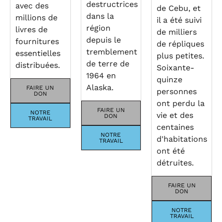
destructrices
avec des
de Cebu, et
dans la
millions de
il a été suivi
région
livres de
de milliers
depuis le
fournitures
de répliques
tremblement
essentielles
plus petites.
de terre de
distribuées.
Soixante-
1964 en
quinze
Alaska.
FAIRE UN
personnes
DON
ont perdu la
FAIRE UN
NOTRE
vie et des
DON
TRAVAIL
centaines
NOTRE
d'habitations
TRAVAIL
ont été
détruites.
FAIRE UN
DON
NOTRE
TRAVAIL