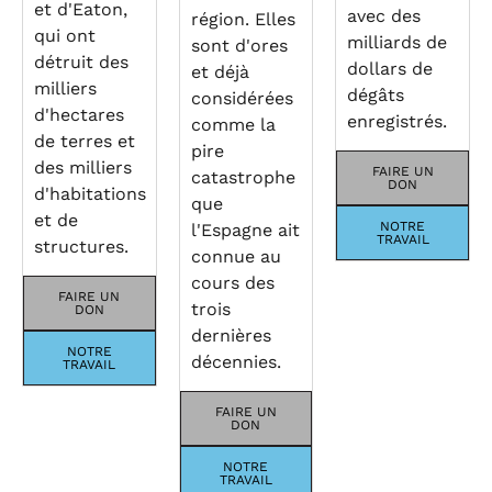
et d'Eaton,
avec des
région. Elles
qui ont
milliards de
sont d'ores
détruit des
dollars de
et déjà
milliers
dégâts
considérées
d'hectares
enregistrés.
comme la
de terres et
pire
des milliers
FAIRE UN
catastrophe
DON
d'habitations
que
et de
NOTRE
l'Espagne ait
TRAVAIL
structures.
connue au
cours des
FAIRE UN
trois
DON
dernières
NOTRE
décennies.
TRAVAIL
FAIRE UN
DON
NOTRE
TRAVAIL