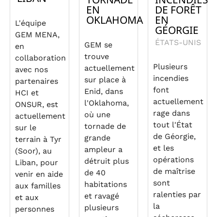
EN
DE FORÊT
OKLAHOMA
EN
L'équipe
GÉORGIE
GEM MENA,
ÉTATS-UNIS
GEM se
en
trouve
collaboration
Plusieurs
actuellement
avec nos
incendies
sur place à
partenaires
font
Enid, dans
HCI et
actuellement
l'Oklahoma,
ONSUR, est
rage dans
où une
actuellement
tout l'État
tornade de
sur le
de Géorgie,
grande
terrain à Tyr
et les
ampleur a
(Soor), au
opérations
détruit plus
Liban, pour
de maîtrise
de 40
venir en aide
sont
habitations
aux familles
ralenties par
et ravagé
et aux
la
plusieurs
personnes