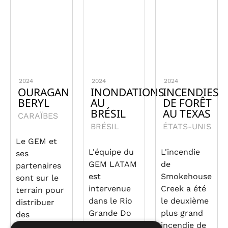
2024
2024
2024
OURAGAN
INONDATIONS
INCENDIES
BERYL
AU
DE FORÊT
BRÉSIL
AU TEXAS
CARAÏBES
BRÉSIL
ÉTATS-UNIS
Le GEM et
L'équipe du
L'incendie
ses
GEM LATAM
de
partenaires
est
Smokehouse
sont sur le
intervenue
Creek a été
terrain pour
dans le Rio
le deuxième
distribuer
Grande Do
plus grand
des
Sul, au
incendie de
fournitures