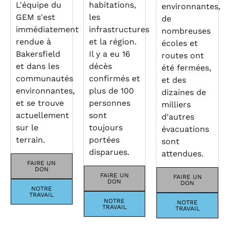
L'équipe du
habitations,
environnantes,
GEM s'est
les
de
immédiatement
infrastructures
nombreuses
rendue à
et la région.
écoles et
Bakersfield
Il y a eu 16
routes ont
et dans les
décès
été fermées,
communautés
confirmés et
et des
environnantes,
plus de 100
dizaines de
et se trouve
personnes
milliers
actuellement
sont
d'autres
sur le
toujours
évacuations
terrain.
portées
sont
disparues.
attendues.
FAIRE UN
DON
FAIRE UN
FAIRE UN
DON
DON
NOTRE
TRAVAIL
NOTRE
NOTRE
TRAVAIL
TRAVAIL