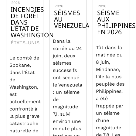
2026
2026
2026
INCENDIES
SÉISMES
SÉISME
DE FORÊT
AU
AUX
DANS
VENEZUELA
PHILIPPINES
L'ÉTAT DE
EN 2026
WASHINGTON
Dans la
ÉTATS-UNIS
Tôt dans la
soirée du 24
matinée du
juin, deux
Le comté de
8 juin,
séismes
Spokane,
Mindanao,
successifs
dans l'État
l'île la plus
ont secoué
de
peuplée des
le Venezuela
Washington,
Philippines,
: un séisme
est
a été
de
actuellement
frappée par
magnitude
confronté à
un séisme
7,1, suivi
la plus grave
d'une
environ une
catastrophe
magnitude
minute plus
naturelle de
de 7,8. Les
tard par un