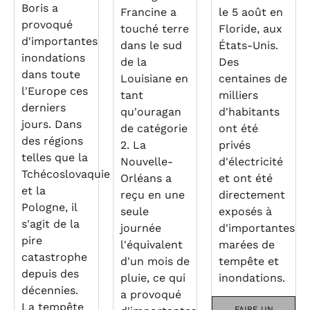
Boris a
Francine a
le 5 août en
provoqué
touché terre
Floride, aux
d'importantes
dans le sud
États-Unis.
inondations
de la
Des
dans toute
Louisiane en
centaines de
l'Europe ces
tant
milliers
derniers
qu'ouragan
d'habitants
jours. Dans
de catégorie
ont été
des régions
2. La
privés
telles que la
Nouvelle-
d'électricité
Tchécoslovaquie
Orléans a
et ont été
et la
reçu en une
directement
Pologne, il
seule
exposés à
s'agit de la
journée
d'importantes
pire
l'équivalent
marées de
catastrophe
d'un mois de
tempête et
depuis des
pluie, ce qui
inondations.
décennies.
a provoqué
La tempête
FAIRE UN