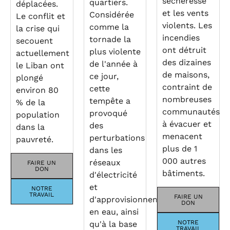
sécheresse
quartiers.
déplacées.
et les vents
Considérée
Le conflit et
violents. Les
comme la
la crise qui
incendies
tornade la
secouent
ont détruit
plus violente
actuellement
des dizaines
de l'année à
le Liban ont
de maisons,
ce jour,
plongé
contraint de
cette
environ 80
nombreuses
tempête a
% de la
communautés
provoqué
population
à évacuer et
des
dans la
menacent
perturbations
pauvreté.
plus de 1
dans les
000 autres
réseaux
FAIRE UN
DON
bâtiments.
d'électricité
et
NOTRE
TRAVAIL
FAIRE UN
d'approvisionnement
DON
en eau, ainsi
NOTRE
qu'à la base
TRAVAIL