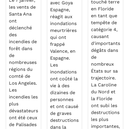
Le 7 janvier,
touché terre
avec Goya
les vents de
en Floride
Espagne,
Santa Ana
en tant que
réagit aux
ont
tempête de
inondations
déclenché
catégorie 4,
meurtrières
des
causant
qui ont
incendies de
d'importants
frappé
forêt dans
dégâts dans
Valence, en
de
de
Espagne.
nombreuses
nombreux
Les
régions du
États sur sa
inondations
comté de
trajectoire.
ont coûté la
Los Angeles.
La Caroline
vie à des
Les
du Nord et
dizaines de
incendies les
la Floride
personnes
plus
ont subi les
et ont causé
dévastateurs
destructions
de graves
ont été ceux
les plus
destructions
de Palisades
importantes,
dans la