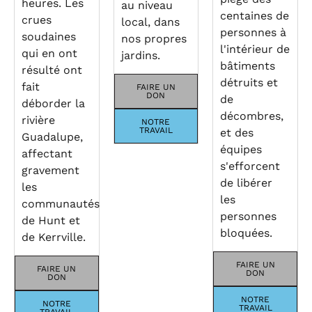
heures. Les
au niveau
centaines de
crues
local, dans
personnes à
soudaines
nos propres
l'intérieur de
qui en ont
jardins.
bâtiments
résulté ont
détruits et
fait
FAIRE UN
DON
de
déborder la
décombres,
rivière
NOTRE
TRAVAIL
et des
Guadalupe,
équipes
affectant
s'efforcent
gravement
de libérer
les
les
communautés
personnes
de Hunt et
bloquées.
de Kerrville.
FAIRE UN
FAIRE UN
DON
DON
NOTRE
NOTRE
TRAVAIL