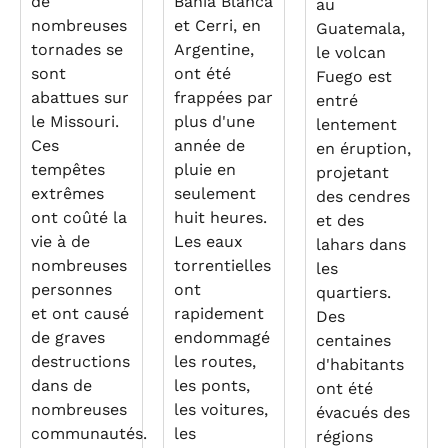
de
Bahía Blanca
au
nombreuses
et Cerri, en
Guatemala,
tornades se
Argentine,
le volcan
sont
ont été
Fuego est
abattues sur
frappées par
entré
le Missouri.
plus d'une
lentement
Ces
année de
en éruption,
tempêtes
pluie en
projetant
extrêmes
seulement
des cendres
ont coûté la
huit heures.
et des
vie à de
Les eaux
lahars dans
nombreuses
torrentielles
les
personnes
ont
quartiers.
et ont causé
rapidement
Des
de graves
endommagé
centaines
destructions
les routes,
d'habitants
dans de
les ponts,
ont été
nombreuses
les voitures,
évacués des
communautés.
les
régions