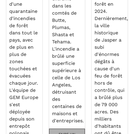
d'une
forêt en
dans les
quarantaine
2024.
comtés de
d'incendies
Dernièrement,
Butte,
de forêt
la ville
Plumas,
dans tout le
historique
Shasta et
pays, avec
de Jasper a
Tehama.
de plus en
subi
L'incendie a
plus de
d'énormes
brûlé une
zones
dégâts à
superficie
touchées et
cause d'un
supérieure à
évacuées
feu de forêt
celle de Los
chaque jour.
hors de
Angeles,
L'équipe de
contrôle, qui
détruisant
GEM Europe
a brûlé plus
des
s'est
de 79 000
centaines de
déployée
acres. Des
maisons et
depuis son
milliers
d'entreprises.
entrepôt
d'habitants
polonais,
ont dû être