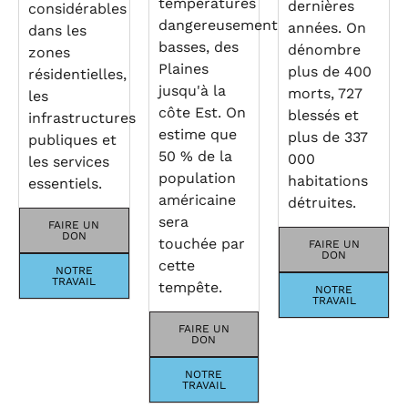
températures
dernières
considérables
dangereusement
années. On
dans les
basses, des
dénombre
zones
Plaines
plus de 400
résidentielles,
jusqu'à la
morts, 727
les
côte Est. On
blessés et
infrastructures
estime que
plus de 337
publiques et
50 % de la
000
les services
population
habitations
essentiels.
américaine
détruites.
sera
FAIRE UN
DON
touchée par
FAIRE UN
DON
cette
NOTRE
TRAVAIL
tempête.
NOTRE
TRAVAIL
FAIRE UN
DON
NOTRE
TRAVAIL