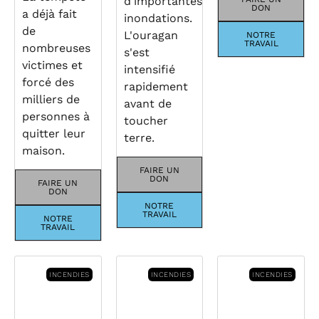
d'importantes
DON
a déjà fait
inondations.
de
L'ouragan
NOTRE
TRAVAIL
nombreuses
s'est
victimes et
intensifié
forcé des
rapidement
milliers de
avant de
personnes à
toucher
quitter leur
terre.
maison.
FAIRE UN
DON
FAIRE UN
DON
NOTRE
TRAVAIL
NOTRE
TRAVAIL
INCENDIES
INCENDIES
INCENDIES