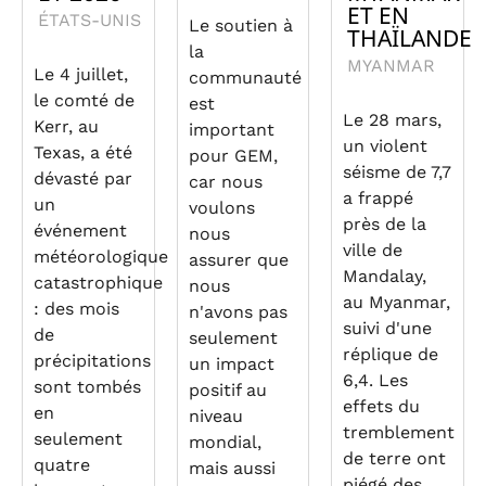
ET EN
ÉTATS-UNIS
Le soutien à
THAÏLANDE
la
MYANMAR
Le 4 juillet,
communauté
le comté de
est
Le 28 mars,
Kerr, au
important
un violent
Texas, a été
pour GEM,
séisme de 7,7
dévasté par
car nous
a frappé
un
voulons
près de la
événement
nous
ville de
météorologique
assurer que
Mandalay,
catastrophique
nous
au Myanmar,
: des mois
n'avons pas
suivi d'une
de
seulement
réplique de
précipitations
un impact
6,4. Les
sont tombés
positif au
effets du
en
niveau
tremblement
seulement
mondial,
de terre ont
quatre
mais aussi
piégé des