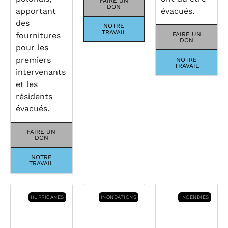
FAIRE UN
DON
apportant
évacués.
des
NOTRE
TRAVAIL
fournitures
FAIRE UN
DON
pour les
premiers
NOTRE
TRAVAIL
intervenants
et les
résidents
évacués.
FAIRE UN
DON
NOTRE
TRAVAIL
HURRICANES
INONDATIONS
INCENDIES