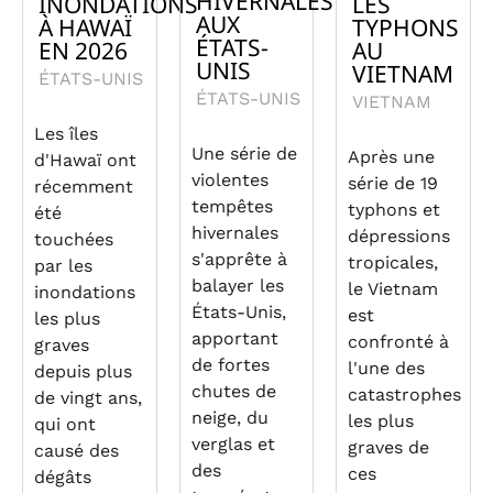
HIVERNALES
INONDATIONS
LES
AUX
À HAWAÏ
TYPHONS
ÉTATS-
EN 2026
AU
UNIS
VIETNAM
ÉTATS-UNIS
ÉTATS-UNIS
VIETNAM
Les îles
Une série de
Après une
d'Hawaï ont
violentes
série de 19
récemment
tempêtes
typhons et
été
hivernales
dépressions
touchées
s'apprête à
tropicales,
par les
balayer les
le Vietnam
inondations
États-Unis,
est
les plus
apportant
confronté à
graves
de fortes
l'une des
depuis plus
chutes de
catastrophes
de vingt ans,
neige, du
les plus
qui ont
verglas et
graves de
causé des
des
ces
dégâts