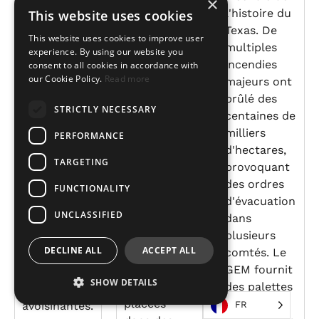
×
Brésil, à la
l'histoire du
This website uses cookies
à la suite de
suite des
Texas. De
cet ouragan
This website uses cookies to improve user
inondations
multiples
majeur.
experience. By using our website you
extrêmes
incendies
consent to all cookies in accordance with
L'ouragan
our Cookie Policy.
Read more
survenues
majeurs ont
Beryl a
en avril et
brûlé des
touché de
STRICTLY NECESSARY
mai 2024.
centaines de
plein fouet
Plus d'un
milliers
les Caraïbes,
PERFORMANCE
million de
d'hectares,
causant
TARGETING
foyers ont
provoquant
d'importants
été privés
des ordres
dégâts à
FUNCTIONALITY
d'eau, des
d'évacuation
Saint-
UNCLASSIFIED
dizaines de
dans
Vincent, à la
milliers de
plusieurs
Grenade, à
DECLINE ALL
ACCEPT ALL
personnes
comtés. Le
la Jamaïque
ont été
GEM fournit
et dans
SHOW DETAILS
évacuées et
des palettes
d'autres îles
placées
de secours
avoisinantes.
FR