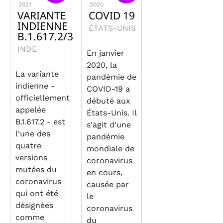
2021
2020
VARIANTE
COVID 19
INDIENNE
ÉTATS-UNIS
B.1.617.2/3
INDE
En janvier
2020, la
La variante
pandémie de
indienne -
COVID-19 a
officiellement
débuté aux
appelée
États-Unis. Il
B.1.617.2 - est
s'agit d'une
l'une des
pandémie
quatre
mondiale de
versions
coronavirus
mutées du
en cours,
coronavirus
causée par
qui ont été
le
désignées
coronavirus
comme
du