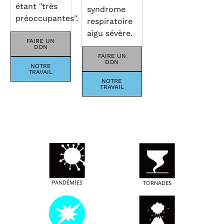
étant "très
syndrome
préoccupantes".
respiratoire
aigu sévère.
FAIRE UN
DON
FAIRE UN
DON
NOTRE
TRAVAIL
NOTRE
TRAVAIL
PANDÉMIES
TORNADES