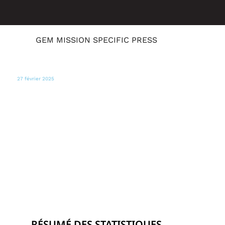
GEM MISSION SPECIFIC PRESS
27 février 2025
ABC NEWS
Tyra Banks retrouve les acteurs de
'Coyote Ugly' pour le 25ème anniversaire
de la série : Voir les photos
RÉSUMÉ DES STATISTIQUES