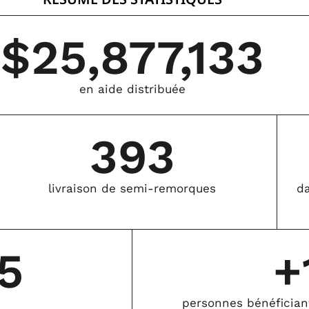
$
25,877,133
en aide distribuée
393
livraison de semi-remorques
da
5
+
personnes bénéficiant