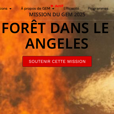
Actif
sions
À propos de GEM
Efficacité
Programmes
MISSION DU GEM 2025
 FORÊT DANS LE
ANGELES
SOUTENIR CETTE MISSION