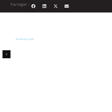
Partager :
28 février 2025
US MAGAZINE
Tyra Banks parle des retrouvailles de
dernière minute avec les acteurs de
Coyote Ugly : "C'était amusant" (Exclusif)