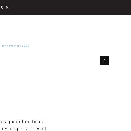
1er novembre 2024
FOX 44 NEWS
Goya Europa distribue des denrées
alimentaires et de l'eau aux victimes de
Valence, en Espagne
s qui ont eu lieu à
ines de personnes et