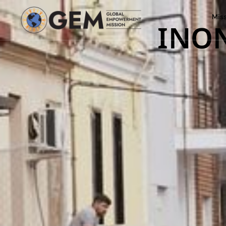
Mis
INO