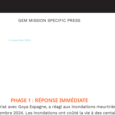
GEM MISSION SPECIFIC PRESS
4 novembre 2024
SER100
Goya Europa fournit de l'eau et des
aliments à la population touchée à
Valence
PHASE 1 : RÉPONSE IMMÉDIATE
at avec Goya Espagne, a réagi aux inondations meurtrière
embre 2024. Les inondations ont coûté la vie à des centa