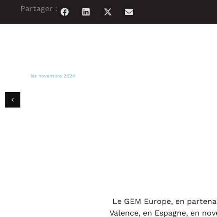
Partager :
1er novembre 2024
FOX 44 NEWS
Goya Europa distribue des denrées
alimentaires et de l'eau aux victimes de
Valence, en Espagne
Le GEM Europe, en partenari
Valence, en Espagne, en nov