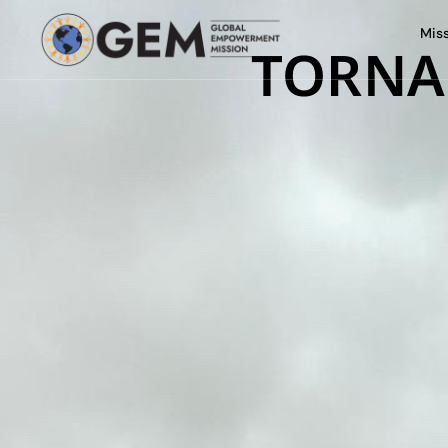
Mis
TORNA