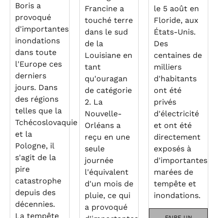
Boris a
Francine a
le 5 août en
provoqué
touché terre
Floride, aux
d'importantes
dans le sud
États-Unis.
inondations
de la
Des
dans toute
Louisiane en
centaines de
l'Europe ces
tant
milliers
derniers
qu'ouragan
d'habitants
jours. Dans
de catégorie
ont été
des régions
2. La
privés
telles que la
Nouvelle-
d'électricité
Tchécoslovaquie
Orléans a
et ont été
et la
reçu en une
directement
Pologne, il
seule
exposés à
s'agit de la
journée
d'importantes
pire
l'équivalent
marées de
catastrophe
d'un mois de
tempête et
depuis des
pluie, ce qui
inondations.
décennies.
a provoqué
La tempête
FAIRE UN