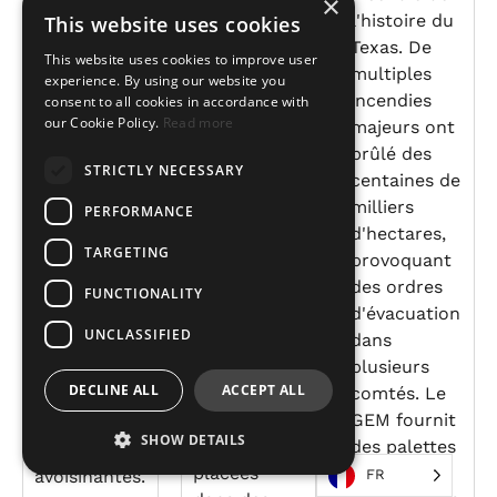
×
Brésil, à la
l'histoire du
This website uses cookies
à la suite de
suite des
Texas. De
cet ouragan
This website uses cookies to improve user
inondations
multiples
majeur.
experience. By using our website you
extrêmes
incendies
consent to all cookies in accordance with
L'ouragan
our Cookie Policy.
Read more
survenues
majeurs ont
Beryl a
en avril et
brûlé des
touché de
STRICTLY NECESSARY
mai 2024.
centaines de
plein fouet
Plus d'un
milliers
les Caraïbes,
PERFORMANCE
million de
d'hectares,
causant
TARGETING
foyers ont
provoquant
d'importants
été privés
des ordres
dégâts à
FUNCTIONALITY
d'eau, des
d'évacuation
Saint-
UNCLASSIFIED
dizaines de
dans
Vincent, à la
milliers de
plusieurs
Grenade, à
DECLINE ALL
ACCEPT ALL
personnes
comtés. Le
la Jamaïque
ont été
GEM fournit
et dans
SHOW DETAILS
évacuées et
des palettes
d'autres îles
placées
de secours
avoisinantes.
FR