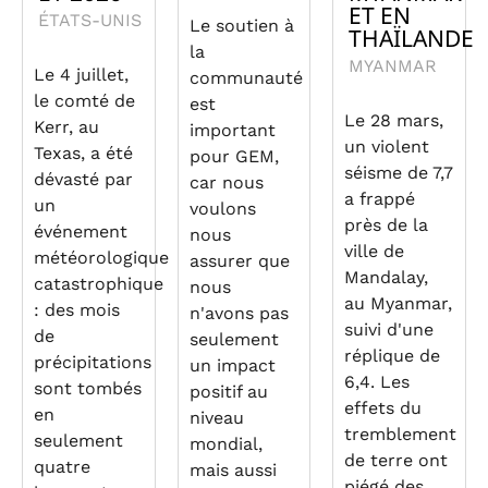
ET EN
ÉTATS-UNIS
Le soutien à
THAÏLANDE
la
MYANMAR
Le 4 juillet,
communauté
le comté de
est
Le 28 mars,
Kerr, au
important
un violent
Texas, a été
pour GEM,
séisme de 7,7
dévasté par
car nous
a frappé
un
voulons
près de la
événement
nous
ville de
météorologique
assurer que
Mandalay,
catastrophique
nous
au Myanmar,
: des mois
n'avons pas
suivi d'une
de
seulement
réplique de
précipitations
un impact
6,4. Les
sont tombés
positif au
effets du
en
niveau
tremblement
seulement
mondial,
de terre ont
quatre
mais aussi
piégé des