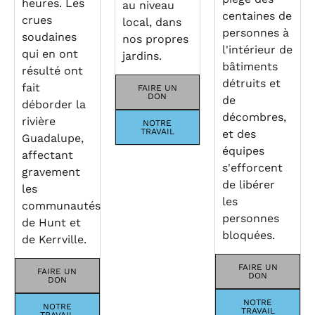
heures. Les
au niveau
centaines de
crues
local, dans
personnes à
soudaines
nos propres
l'intérieur de
qui en ont
jardins.
bâtiments
résulté ont
détruits et
fait
FAIRE UN
DON
de
déborder la
décombres,
rivière
NOTRE
TRAVAIL
et des
Guadalupe,
équipes
affectant
s'efforcent
gravement
de libérer
les
les
communautés
personnes
de Hunt et
bloquées.
de Kerrville.
FAIRE UN
FAIRE UN
DON
DON
NOTRE
NOTRE
TRAVAIL