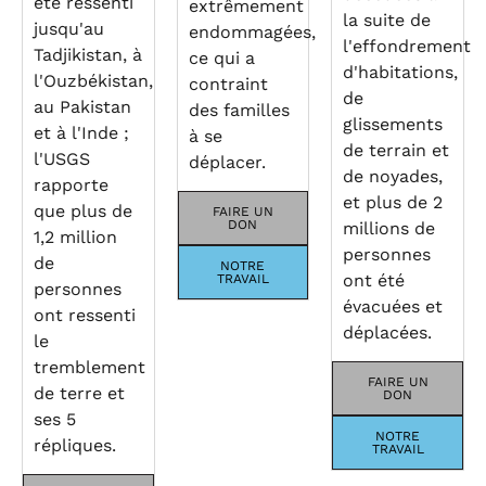
été ressenti
extrêmement
la suite de
jusqu'au
endommagées,
l'effondrement
Tadjikistan, à
ce qui a
d'habitations,
l'Ouzbékistan,
contraint
de
au Pakistan
des familles
glissements
et à l'Inde ;
à se
de terrain et
l'USGS
déplacer.
de noyades,
rapporte
et plus de 2
que plus de
FAIRE UN
DON
millions de
1,2 million
personnes
de
NOTRE
ont été
TRAVAIL
personnes
évacuées et
ont ressenti
déplacées.
le
tremblement
FAIRE UN
de terre et
DON
ses 5
NOTRE
répliques.
TRAVAIL