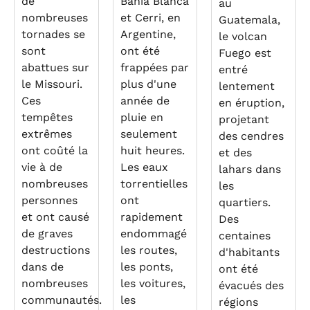
de
Bahía Blanca
au
nombreuses
et Cerri, en
Guatemala,
tornades se
Argentine,
le volcan
sont
ont été
Fuego est
abattues sur
frappées par
entré
le Missouri.
plus d'une
lentement
Ces
année de
en éruption,
tempêtes
pluie en
projetant
extrêmes
seulement
des cendres
ont coûté la
huit heures.
et des
vie à de
Les eaux
lahars dans
nombreuses
torrentielles
les
personnes
ont
quartiers.
et ont causé
rapidement
Des
de graves
endommagé
centaines
destructions
les routes,
d'habitants
dans de
les ponts,
ont été
nombreuses
les voitures,
évacués des
communautés.
les
régions