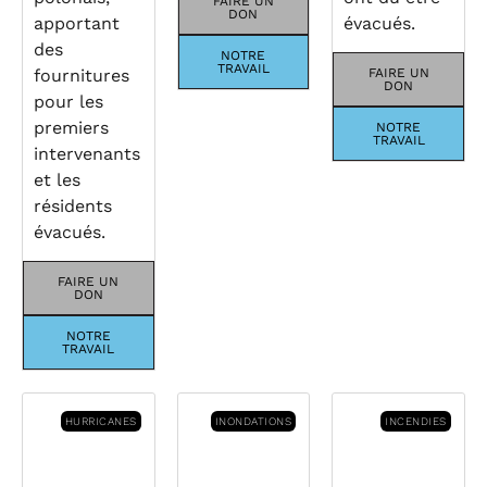
FAIRE UN
DON
apportant
évacués.
des
NOTRE
TRAVAIL
fournitures
FAIRE UN
DON
pour les
premiers
NOTRE
TRAVAIL
intervenants
et les
résidents
évacués.
FAIRE UN
DON
NOTRE
TRAVAIL
HURRICANES
INONDATIONS
INCENDIES