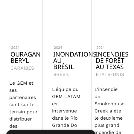
2024
2024
2024
OURAGAN
INONDATIONS
INCENDIES
BERYL
AU
DE FORÊT
BRÉSIL
AU TEXAS
CARAÏBES
BRÉSIL
ÉTATS-UNIS
Le GEM et
L'équipe du
L'incendie
ses
GEM LATAM
de
partenaires
est
Smokehouse
sont sur le
intervenue
Creek a été
terrain pour
dans le Rio
le deuxième
distribuer
Grande Do
plus grand
des
Sul, au
incendie de
fournitures