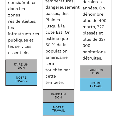
températures
dernières
considérables
dangereusement
années. On
dans les
basses, des
dénombre
zones
Plaines
plus de 400
résidentielles,
jusqu'à la
morts, 727
les
côte Est. On
blessés et
infrastructures
estime que
plus de 337
publiques et
50 % de la
000
les services
population
habitations
essentiels.
américaine
détruites.
sera
FAIRE UN
DON
touchée par
FAIRE UN
DON
cette
NOTRE
TRAVAIL
tempête.
NOTRE
TRAVAIL
FAIRE UN
DON
NOTRE
TRAVAIL