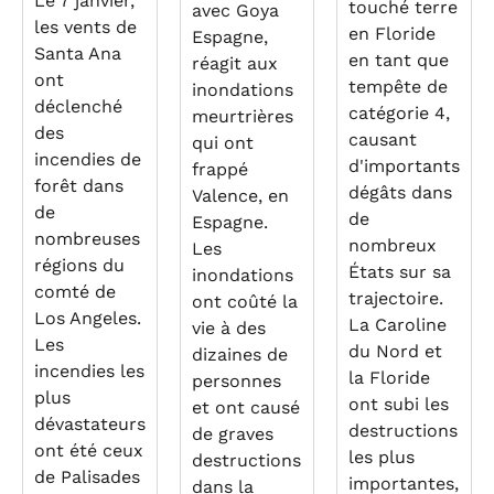
Le 7 janvier,
touché terre
avec Goya
les vents de
en Floride
Espagne,
Santa Ana
en tant que
réagit aux
ont
tempête de
inondations
déclenché
catégorie 4,
meurtrières
des
causant
qui ont
incendies de
d'importants
frappé
forêt dans
dégâts dans
Valence, en
de
de
Espagne.
nombreuses
nombreux
Les
régions du
États sur sa
inondations
comté de
trajectoire.
ont coûté la
Los Angeles.
La Caroline
vie à des
Les
du Nord et
dizaines de
incendies les
la Floride
personnes
plus
ont subi les
et ont causé
dévastateurs
destructions
de graves
ont été ceux
les plus
destructions
de Palisades
importantes,
dans la