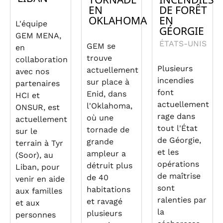
EN
DE FORÊT
OKLAHOMA
EN
L'équipe
GÉORGIE
GEM MENA,
ÉTATS-UNIS
GEM se
en
trouve
collaboration
Plusieurs
actuellement
avec nos
incendies
sur place à
partenaires
font
Enid, dans
HCI et
actuellement
l'Oklahoma,
ONSUR, est
rage dans
où une
actuellement
tout l'État
tornade de
sur le
de Géorgie,
grande
terrain à Tyr
et les
ampleur a
(Soor), au
opérations
détruit plus
Liban, pour
de maîtrise
de 40
venir en aide
sont
habitations
aux familles
ralenties par
et ravagé
et aux
la
plusieurs
personnes