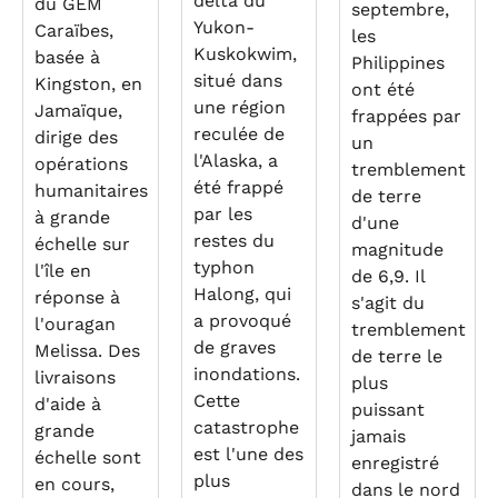
delta du
du GEM
septembre,
Yukon-
Caraïbes,
les
Kuskokwim,
basée à
Philippines
situé dans
Kingston, en
ont été
une région
Jamaïque,
frappées par
reculée de
dirige des
un
l'Alaska, a
opérations
tremblement
été frappé
humanitaires
de terre
par les
à grande
d'une
restes du
échelle sur
magnitude
typhon
l'île en
de 6,9. Il
Halong, qui
réponse à
s'agit du
a provoqué
l'ouragan
tremblement
de graves
Melissa. Des
de terre le
inondations.
livraisons
plus
Cette
d'aide à
puissant
catastrophe
grande
jamais
est l'une des
échelle sont
enregistré
plus
en cours,
dans le nord