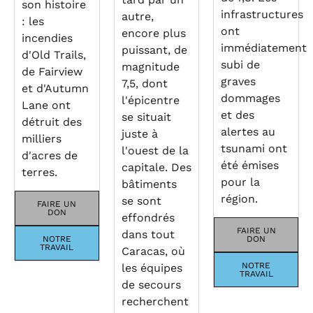
son histoire
infrastructures
autre,
: les
ont
encore plus
incendies
immédiatement
puissant, de
d'Old Trails,
subi de
magnitude
de Fairview
graves
7,5, dont
et d'Autumn
dommages
l'épicentre
Lane ont
et des
se situait
détruit des
alertes au
juste à
milliers
tsunami ont
l'ouest de la
d'acres de
été émises
capitale. Des
terres.
pour la
bâtiments
région.
se sont
FAIRE UN
DON
effondrés
FAIRE UN
dans tout
NOTRE
DON
TRAVAIL
Caracas, où
NOTRE
les équipes
TRAVAIL
de secours
recherchent