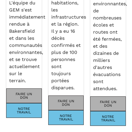
L'équipe du
habitations,
environnantes,
GEM s'est
les
de
immédiatement
infrastructures
nombreuses
rendue à
et la région.
écoles et
Bakersfield
Il y a eu 16
routes ont
et dans les
décès
été fermées,
communautés
confirmés et
et des
environnantes,
plus de 100
dizaines de
et se trouve
personnes
milliers
actuellement
sont
d'autres
sur le
toujours
évacuations
terrain.
portées
sont
disparues.
attendues.
FAIRE UN
DON
FAIRE UN
FAIRE UN
DON
DON
NOTRE
TRAVAIL
NOTRE
NOTRE
TRAVAIL
TRAVAIL