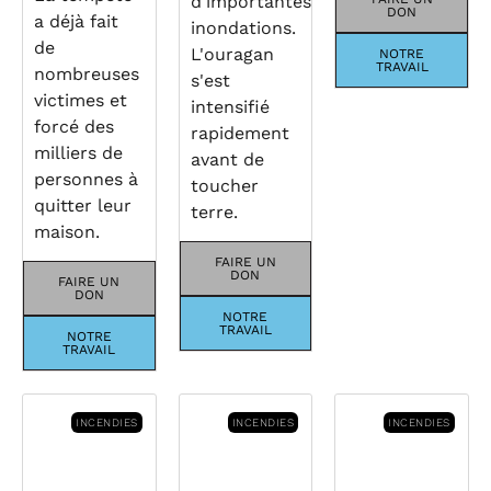
d'importantes
DON
a déjà fait
inondations.
de
L'ouragan
NOTRE
TRAVAIL
nombreuses
s'est
victimes et
intensifié
forcé des
rapidement
milliers de
avant de
personnes à
toucher
quitter leur
terre.
maison.
FAIRE UN
DON
FAIRE UN
DON
NOTRE
TRAVAIL
NOTRE
TRAVAIL
INCENDIES
INCENDIES
INCENDIES