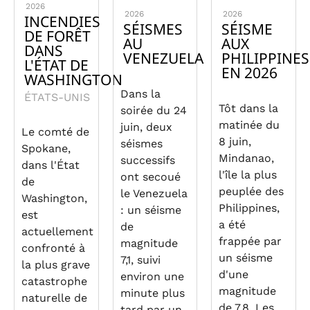
2026
2026
2026
INCENDIES
SÉISMES
SÉISME
DE FORÊT
AU
AUX
DANS
VENEZUELA
PHILIPPINES
L'ÉTAT DE
EN 2026
WASHINGTON
Dans la
ÉTATS-UNIS
Tôt dans la
soirée du 24
matinée du
juin, deux
Le comté de
8 juin,
séismes
Spokane,
Mindanao,
successifs
dans l'État
l'île la plus
ont secoué
de
peuplée des
le Venezuela
Washington,
Philippines,
: un séisme
est
a été
de
actuellement
frappée par
magnitude
confronté à
un séisme
7,1, suivi
la plus grave
d'une
environ une
catastrophe
magnitude
minute plus
naturelle de
de 7,8. Les
tard par un