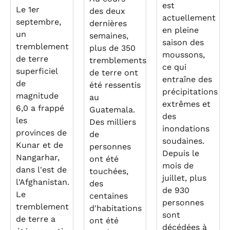
est
Le 1er
des deux
actuellement
septembre,
dernières
en pleine
un
semaines,
saison des
tremblement
plus de 350
moussons,
de terre
tremblements
ce qui
superficiel
de terre ont
entraîne des
de
été ressentis
précipitations
magnitude
au
extrêmes et
6,0 a frappé
Guatemala.
des
les
Des milliers
inondations
provinces de
de
soudaines.
Kunar et de
personnes
Depuis le
Nangarhar,
ont été
mois de
dans l'est de
touchées,
juillet, plus
l'Afghanistan.
des
de 930
Le
centaines
personnes
tremblement
d'habitations
sont
de terre a
ont été
décédées à