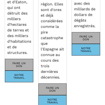
et d'Eaton,
avec des
région. Elles
qui ont
milliards de
sont d'ores
détruit des
dollars de
et déjà
milliers
dégâts
considérées
d'hectares
enregistrés.
comme la
de terres et
pire
des milliers
FAIRE UN
catastrophe
DON
d'habitations
que
et de
NOTRE
l'Espagne ait
TRAVAIL
structures.
connue au
cours des
FAIRE UN
trois
DON
dernières
NOTRE
décennies.
TRAVAIL
FAIRE UN
DON
NOTRE
TRAVAIL