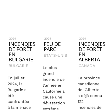
2024
2024
2024
INCENDIES
FEU DE
INCENDIES
DE FORÊT
PARC
DE FORÊT
EN
EN
ÉTATS-UNIS
BULGARIE
ALBERTA
BULGARIE
CANADA
Le plus
grand
En juillet
La province
incendie de
2024, la
canadienne
l'année en
Bulgarie a
de l'Alberta
Californie a
été
a déjà connu
causé une
confrontée
122
dévastation
à la menace
incendies de
extrême