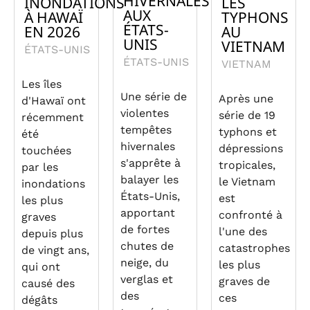
HIVERNALES
INONDATIONS
LES
AUX
À HAWAÏ
TYPHONS
ÉTATS-
EN 2026
AU
UNIS
VIETNAM
ÉTATS-UNIS
ÉTATS-UNIS
VIETNAM
Les îles
Une série de
Après une
d'Hawaï ont
violentes
série de 19
récemment
tempêtes
typhons et
été
hivernales
dépressions
touchées
s'apprête à
tropicales,
par les
balayer les
le Vietnam
inondations
États-Unis,
est
les plus
apportant
confronté à
graves
de fortes
l'une des
depuis plus
chutes de
catastrophes
de vingt ans,
neige, du
les plus
qui ont
verglas et
graves de
causé des
des
ces
dégâts