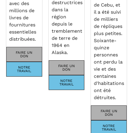
destructrices
avec des
de Cebu, et
dans la
millions de
il a été suivi
région
livres de
de milliers
depuis le
fournitures
de répliques
tremblement
essentielles
plus petites.
de terre de
distribuées.
Soixante-
1964 en
quinze
Alaska.
FAIRE UN
personnes
DON
ont perdu la
FAIRE UN
NOTRE
vie et des
DON
TRAVAIL
centaines
NOTRE
d'habitations
TRAVAIL
ont été
détruites.
FAIRE UN
DON
NOTRE
TRAVAIL