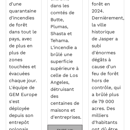
d'une
forêt en
dans les
quarantaine
2024.
comtés de
d'incendies
Dernièrement,
Butte,
de forêt
la ville
Plumas,
dans tout le
historique
Shasta et
pays, avec
de Jasper a
Tehama.
de plus en
subi
L'incendie a
plus de
d'énormes
brûlé une
zones
dégâts à
superficie
touchées et
cause d'un
supérieure à
évacuées
feu de forêt
celle de Los
chaque jour.
hors de
Angeles,
L'équipe de
contrôle, qui
détruisant
GEM Europe
a brûlé plus
des
s'est
de 79 000
centaines de
déployée
acres. Des
maisons et
depuis son
milliers
d'entreprises.
entrepôt
d'habitants
polonais,
ont dû être