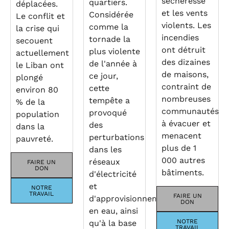
sécheresse
quartiers.
déplacées.
et les vents
Considérée
Le conflit et
violents. Les
comme la
la crise qui
incendies
tornade la
secouent
ont détruit
plus violente
actuellement
des dizaines
de l'année à
le Liban ont
de maisons,
ce jour,
plongé
contraint de
cette
environ 80
nombreuses
tempête a
% de la
communautés
provoqué
population
à évacuer et
des
dans la
menacent
perturbations
pauvreté.
plus de 1
dans les
000 autres
réseaux
FAIRE UN
DON
bâtiments.
d'électricité
et
NOTRE
TRAVAIL
FAIRE UN
d'approvisionnement
DON
en eau, ainsi
NOTRE
qu'à la base
TRAVAIL