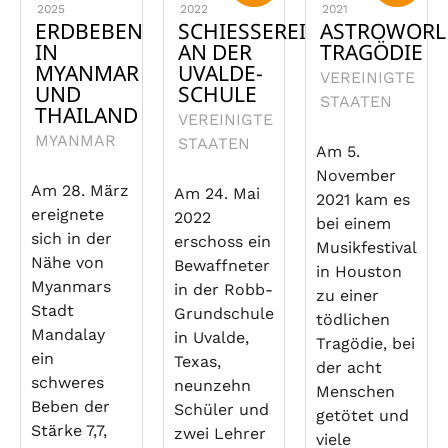
2025
2022
2021
ERDBEBEN
SCHIESSEREI A
ASTROWORL
IN
N DER U
TRAGÖDIE
MYANMAR
VALDE-S
VEREINIGTE
UND
CHULE
STAATEN
THAILAND
VEREINIGTE
MYANMAR
STAATEN
Am 5.
November
Am 28. März
Am 24. Mai
2021 kam es
ereignete
2022
bei einem
sich in der
erschoss ein
Musikfestival
Nähe von
Bewaffneter
in Houston
Myanmars
in der Robb-
zu einer
Stadt
Grundschule
tödlichen
Mandalay
in Uvalde,
Tragödie, bei
ein
Texas,
der acht
schweres
neunzehn
Menschen
Beben der
Schüler und
getötet und
Stärke 7,7,
zwei Lehrer
viele