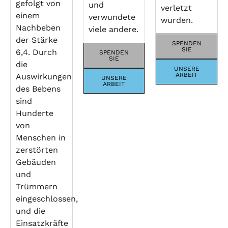
gefolgt von
und
verletzt
einem
verwundete
wurden.
Nachbeben
viele andere.
der Stärke
SPENDEN
SIE
6,4. Durch
SPENDEN
SIE
die
UNSERE
ARBEIT
Auswirkungen
UNSERE
ARBEIT
des Bebens
sind
Hunderte
von
Menschen in
zerstörten
Gebäuden
und
Trümmern
eingeschlossen,
und die
Einsatzkräfte