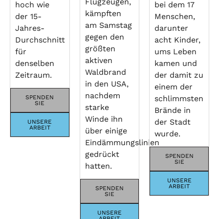
Flugzeugen,
hoch wie
bei dem 17
kämpften
der 15-
Menschen,
am Samstag
Jahres-
darunter
gegen den
Durchschnitt
acht Kinder,
größten
für
ums Leben
aktiven
denselben
kamen und
Waldbrand
Zeitraum.
der damit zu
in den USA,
einem der
nachdem
SPENDEN
schlimmsten
SIE
starke
Brände in
Winde ihn
der Stadt
UNSERE
ARBEIT
über einige
wurde.
Eindämmungslinien
gedrückt
SPENDEN
SIE
hatten.
UNSERE
ARBEIT
SPENDEN
SIE
UNSERE
ARBEIT