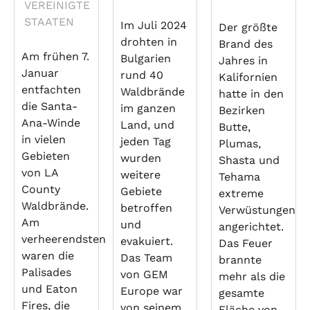
VEREINIGTE
STAATEN
Im Juli 2024
Der größte
drohten in
Brand des
Am frühen 7.
Bulgarien
Jahres in
Januar
rund 40
Kalifornien
entfachten
Waldbrände
hatte in den
die Santa-
im ganzen
Bezirken
Ana-Winde
Land, und
Butte,
in vielen
jeden Tag
Plumas,
Gebieten
wurden
Shasta und
von LA
weitere
Tehama
County
Gebiete
extreme
Waldbrände.
betroffen
Verwüstungen
Am
und
angerichtet.
verheerendsten
evakuiert.
Das Feuer
waren die
Das Team
brannte
Palisades
von GEM
mehr als die
und Eaton
Europe war
gesamte
Fires, die
von seinem
Fläche von