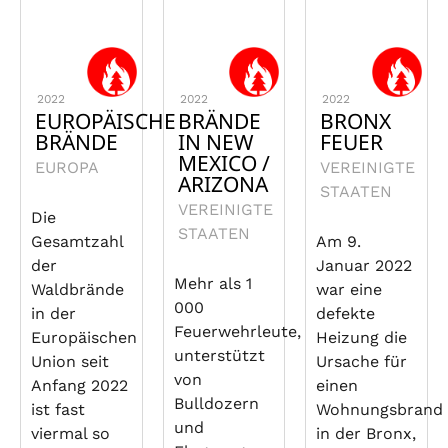
2022
2022
2022
EUROPÄISCHE
BRÄNDE
BRONX
BRÄNDE
IN NEW
FEUER
MEXICO /
EUROPA
VEREINIGTE
ARIZONA
STAATEN
VEREINIGTE
Die
STAATEN
Gesamtzahl
Am 9.
der
Januar 2022
Mehr als 1
Waldbrände
war eine
000
in der
defekte
Feuerwehrleute,
Europäischen
Heizung die
unterstützt
Union seit
Ursache für
von
Anfang 2022
einen
Bulldozern
ist fast
Wohnungsbrand
und
viermal so
in der Bronx,