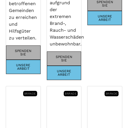
aufgrund
SPENDEN
betroffenen
SIE
der
Gemeinden
extremen
UNSERE
zu erreichen
ARBEIT
Brand-,
und
Rauch- und
Hilfsgüter
Wasserschäden
zu verteilen.
unbewohnbar.
SPENDEN
SIE
SPENDEN
SIE
UNSERE
ARBEIT
UNSERE
ARBEIT
BRÄNDE
BRÄNDE
BRÄNDE