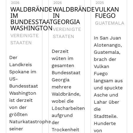
2026
2026
2025
WALDBRÄNDE
WALDBRÄNDE
VULKAN
IM
IN
FUEGO
BUNDESSTAAT
GEORGIA
GUATEMALA
WASHINGTON
VEREINIGTE
VEREINIGTE
STAATEN
In San Juan
STAATEN
Alotenango,
Derzeit
Guatemala,
Der
wüten im
brach der
Landkreis
gesamten
Vulkan
Spokane im
Bundesstaat
Fuego
US-
Georgia
langsam aus
Bundesstaat
mehrere
und spuckte
Washington
Waldbrände,
Asche und
ist derzeit
wobei die
Lahar über
von der
Löscharbeiten
die
größten
aufgrund
Stadtteile.
Naturkatastrophe
der
Hunderte
seiner
Trockenheit
von