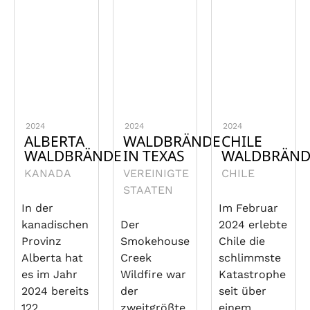
2024
2024
2024
ALBERTA
WALDBRÄNDE
CHILE
WALDBRÄNDE
IN TEXAS
WALDBRÄND
KANADA
VEREINIGTE
CHILE
STAATEN
In der
Im Februar
kanadischen
Der
2024 erlebte
Provinz
Smokehouse
Chile die
Alberta hat
Creek
schlimmste
es im Jahr
Wildfire war
Katastrophe
2024 bereits
der
seit über
122
zweitgrößte
einem