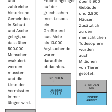
und
Flüchtlingslager
über 5.900
zahlreiche
auf der
Gebäude
historische
griechischen
und 2.800
Gemeinden
Insel Lesbos
Häuser.
in Schutt
ein
Zusätzlich
und Asche
Großbrand
zu den
gelegt, so
aus. Mehr
menschlichen
dass über
als 13.000
Todesopfern
500.000
Asylsuchende
wurden
Menschen
waren
auch
evakuiert
daraufhin
Millionen
werden
obdachlos.
von Tieren
mussten
getötet.
und die
SPENDEN
SIE
Liste der
SPENDEN
SIE
Vermissten
UNSERE
ARBEIT
immer
UNSERE
ARBEIT
länger wird.