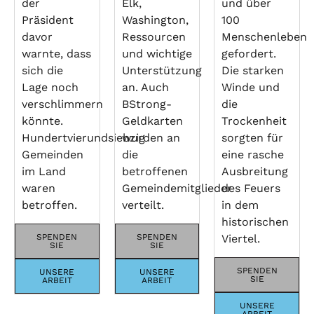
der
Elk,
und über
Präsident
Washington,
100
davor
Ressourcen
Menschenleben
warnte, dass
und wichtige
gefordert.
sich die
Unterstützung
Die starken
Lage noch
an. Auch
Winde und
verschlimmern
BStrong-
die
könnte.
Geldkarten
Trockenheit
Hundertvierundsiebzig
wurden an
sorgten für
Gemeinden
die
eine rasche
im Land
betroffenen
Ausbreitung
waren
Gemeindemitglieder
des Feuers
betroffen.
verteilt.
in dem
historischen
SPENDEN
SPENDEN
Viertel.
SIE
SIE
SPENDEN
UNSERE
UNSERE
SIE
ARBEIT
ARBEIT
UNSERE