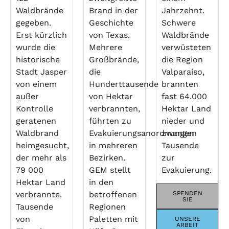
Waldbrände
Brand in der
Jahrzehnt.
gegeben.
Geschichte
Schwere
Erst kürzlich
von Texas.
Waldbrände
wurde die
Mehrere
verwüsteten
historische
Großbrände,
die Region
Stadt Jasper
die
Valparaiso,
von einem
Hunderttausende
brannten
außer
von Hektar
fast 64.000
Kontrolle
verbrannten,
Hektar Land
geratenen
führten zu
nieder und
Waldbrand
Evakuierungsanordnungen
zwangen
heimgesucht,
in mehreren
Tausende
der mehr als
Bezirken.
zur
79 000
GEM stellt
Evakuierung.
Hektar Land
in den
verbrannte.
betroffenen
SPENDEN
SIE
Tausende
Regionen
von
Paletten mit
UNSERE
ARBEIT