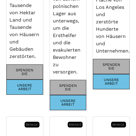
Tausende
polnischen
Los Angeles
von Hektar
Lager aus
und
Land und
unterwegs,
zerstörte
Tausende
um die
Hunderte
von Häusern
Ersthelfer
von Häusern
und
und die
und
Gebäuden
evakuierten
Unternehmen.
zerstörten.
Bewohner
zu
SPENDEN
SIE
SPENDEN
versorgen.
SIE
UNSERE
ARBEIT
UNSERE
SPENDEN
ARBEIT
SIE
UNSERE
ARBEIT
BRÄNDE
BRÄNDE
BRÄNDE