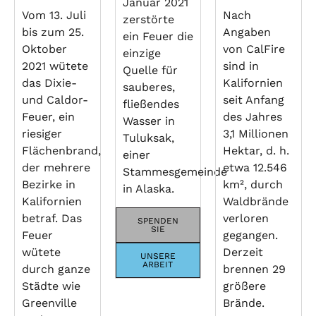
Januar 2021
Vom 13. Juli
Nach
zerstörte
bis zum 25.
Angaben
ein Feuer die
Oktober
von CalFire
einzige
2021 wütete
sind in
Quelle für
das Dixie-
Kalifornien
sauberes,
und Caldor-
seit Anfang
fließendes
Feuer, ein
des Jahres
Wasser in
riesiger
3,1 Millionen
Tuluksak,
Flächenbrand,
Hektar, d. h.
einer
der mehrere
etwa 12.546
Stammesgemeinde
Bezirke in
km², durch
in Alaska.
Kalifornien
Waldbrände
betraf. Das
verloren
SPENDEN
SIE
Feuer
gegangen.
wütete
Derzeit
UNSERE
ARBEIT
durch ganze
brennen 29
Städte wie
größere
Greenville
Brände.