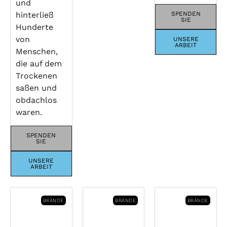
und
hinterließ
SPENDEN
SIE
Hunderte
von
UNSERE
ARBEIT
Menschen,
die auf dem
Trockenen
saßen und
obdachlos
waren.
SPENDEN
SIE
UNSERE
ARBEIT
BRÄNDE
BRÄNDE
BRÄNDE