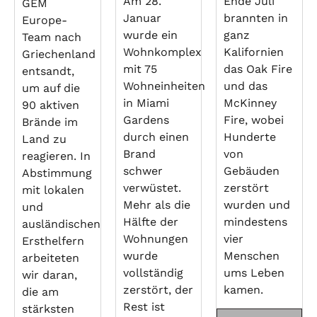
Am 28.
Ende Juli
GEM
Januar
brannten in
Europe-
wurde ein
ganz
Team nach
Wohnkomplex
Kalifornien
Griechenland
mit 75
das Oak Fire
entsandt,
Wohneinheiten
und das
um auf die
in Miami
McKinney
90 aktiven
Gardens
Fire, wobei
Brände im
durch einen
Hunderte
Land zu
Brand
von
reagieren. In
schwer
Gebäuden
Abstimmung
verwüstet.
zerstört
mit lokalen
Mehr als die
wurden und
und
Hälfte der
mindestens
ausländischen
Wohnungen
vier
Ersthelfern
wurde
Menschen
arbeiteten
vollständig
ums Leben
wir daran,
zerstört, der
kamen.
die am
Rest ist
stärksten