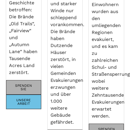
Geschichte
und starker
Einwohnern
betroffen:
Winde nur
wurden aus
Die Brände
schleppend
den
„Old Trails“,
vorankommen.
umliegenden
„Fairview“
Die Brände
Regionen
und
haben
evakuiert,
„Autumn
Dutzende
und es kam
Lane“ haben
Häuser
zu
Tausende
zerstört, in
zahlreichen
Acres Land
vielen
Schul- und
zerstört.
Gemeinden
Straßensperrung
Evakuierungen
wobei
SPENDEN
erzwungen
weitere
SIE
und über
Zehntausende
UNSERE
1.000
Evakuierungen
ARBEIT
weitere
erwartet
Gebäude
werden.
gefährdet.
SPENDEN