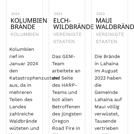
2024
2023
2023
KOLUMBIEN
ELCH-
MAUI
BRÄNDE
WILDBRÄNDE
WALDBRÄND
KOLUMBIEN
VEREINIGTE
VEREINIGTE
STAATEN
STAATEN
Kolumbien
rief im
Das GEM-
Die Brände
Januar 2024
Team
in Lahaina
den
arbeitete an
im August
Katastrophenzustand
der Seite
2023 haben
aus, da in
des HARP-
die
mehreren
Teams und
Gemeinde
Teilen des
bot allen
Lahaina auf
Landes
Betroffenen
Maui völlig
zahlreiche
des jüngsten
verwüstet,
Waldbrände
Oregon
Tausende
wüteten und
Road Fire in
vertrieben