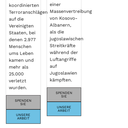
einer
koordinierten
Massenvertreibung
Terroranschlägen
von Kosovo-
auf die
Albanern,
Vereinigten
als die
Staaten, bei
jugoslawischen
denen 2.977
Streitkräfte
Menschen
während der
ums Leben
Luftangriffe
kamen und
auf
mehr als
Jugoslawien
25.000
kämpften.
verletzt
wurden.
SPENDEN
SIE
SPENDEN
SIE
UNSERE
ARBEIT
UNSERE
ARBEIT