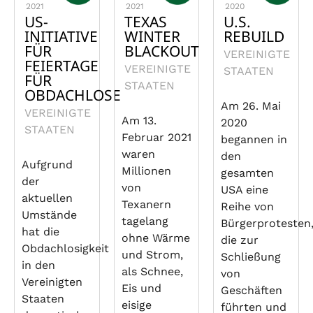
2021
2021
2020
US-
TEXAS
U.S.
INITIATIVE
WINTER
REBUILD
FÜR
BLACKOUT
VEREINIGTE
FEIERTAGE
VEREINIGTE
STAATEN
FÜR
STAATEN
OBDACHLOSE
Am 26. Mai
VEREINIGTE
Am 13.
2020
STAATEN
Februar 2021
begannen in
waren
den
Aufgrund
Millionen
gesamten
der
von
USA eine
aktuellen
Texanern
Reihe von
Umstände
tagelang
Bürgerprotesten
hat die
ohne Wärme
die zur
Obdachlosigkeit
und Strom,
Schließung
in den
als Schnee,
von
Vereinigten
Eis und
Geschäften
Staaten
eisige
führten und