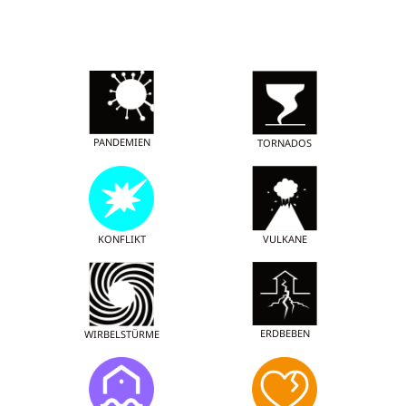
PANDEMIEN
TORNADOS
KONFLIKT
VULKANE
ERDBEBEN
WIRBELSTÜRME