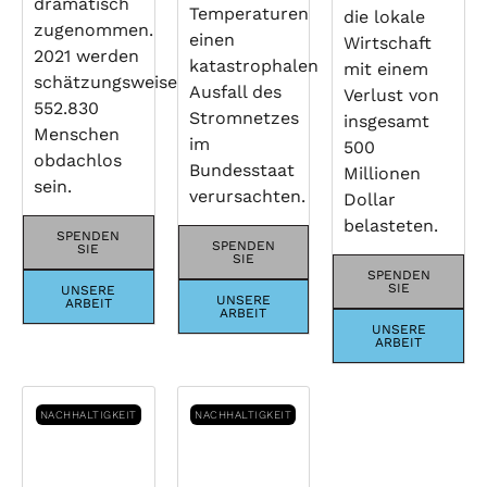
dramatisch
Temperaturen
die lokale
zugenommen.
einen
Wirtschaft
2021 werden
katastrophalen
mit einem
schätzungsweise
Ausfall des
Verlust von
552.830
Stromnetzes
insgesamt
Menschen
im
500
obdachlos
Bundesstaat
Millionen
sein.
verursachten.
Dollar
belasteten.
SPENDEN
SPENDEN
SIE
SIE
SPENDEN
SIE
UNSERE
UNSERE
ARBEIT
ARBEIT
UNSERE
ARBEIT
NACHHALTIGKEIT
NACHHALTIGKEIT