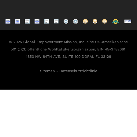
© 2025 Global Empowerment Mission, Inc. eine US-amerikanische
501 (c)(3) öffentliche Wohltätigkeitsorganisation, EIN 45-3782061
1850 NW 84TH AVE, SUITE 100 DORAL FL 33126
Sitemap
-
Datenschutzrichtlinie