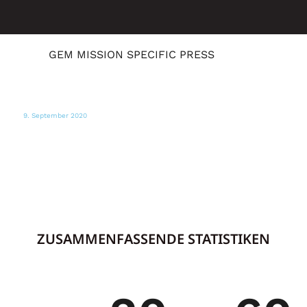
GEM MISSION SPECIFIC PRESS
9. September 2020
PDX MONTHLY
So können Sie den Opfern der
Waldbrände in Oregon helfen
ZUSAMMENFASSENDE STATISTIKEN