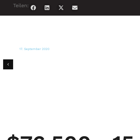
Teilen:
17. September 2020
STATESMAN JOURNAL
Eine Mutter, die aus dem Feuer in Detroit
vertrieben wurde, findet wieder zu ihren
Töchtern zurück