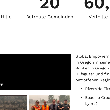
20
60
Hilfe
Betreute Gemeinden
Verteilt
Global Empowerme
in Oregon in seine
Brinker in Orego
Hilfsgüter und fi
betroffenen Regio
Riverside Fir
Beachie Creek
Lyons)