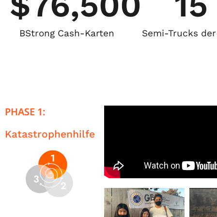
$
76,500
15
BStrong Cash-Karten
Semi-Trucks der 
PHASE 1:
Katastrophenhilfe