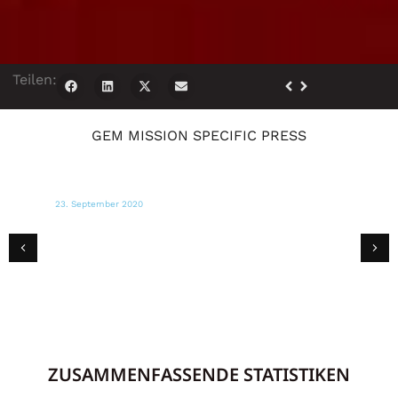
Teilen:
GEM MISSION SPECIFIC PRESS
Oktober 17, 2020
FUCHS40
Mehr als 100 von den Waldbränden in
Napa County betroffene Familien erhalten
Gutscheine und Lebensmittelpakete
ZUSAMMENFASSENDE STATISTIKEN