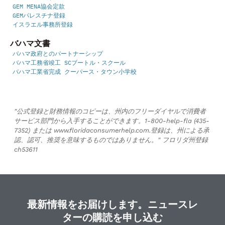
GEM MENA協会定款
GEMパレスチナ登録
イスラエル事務所登録
バハマ文書
バハマ政府とのパートナーシップ
バハマ工務省竣工 SCブートル・スクール
バハマ工業省完成 クーパース・タウン小学校
"公式登録と財務情報のコピーは、州内のフリーダイヤルで消費者
サービス部門から入手することができます。1-800-help-fla (435-
7352) または www.floridaconsumerhelp.com.登録は、州による承
認、認可、推奨を意味するものではありません。" フロリダ州登録
ch53611
最新情報をお届けします。ニュースレ
ターの購読を申し込む