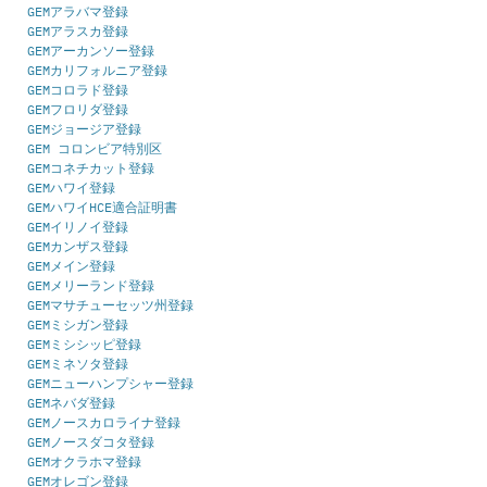
GEMアラバマ登録
GEMアラスカ登録
GEMアーカンソー登録
GEMカリフォルニア登録
GEMコロラド登録
GEMフロリダ登録
GEMジョージア登録
GEM コロンビア特別区
GEMコネチカット登録
GEMハワイ登録
GEMハワイHCE適合証明書
GEMイリノイ登録
GEMカンザス登録
GEMメイン登録
GEMメリーランド登録
GEMマサチューセッツ州登録
GEMミシガン登録
GEMミシシッピ登録
GEMミネソタ登録
GEMニューハンプシャー登録
GEMネバダ登録
GEMノースカロライナ登録
GEMノースダコタ登録
GEMオクラホマ登録
GEMオレゴン登録