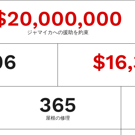
$
20,000,000
ジャマイカへの援助を約束
06
$
16
）
365
屋根の修理