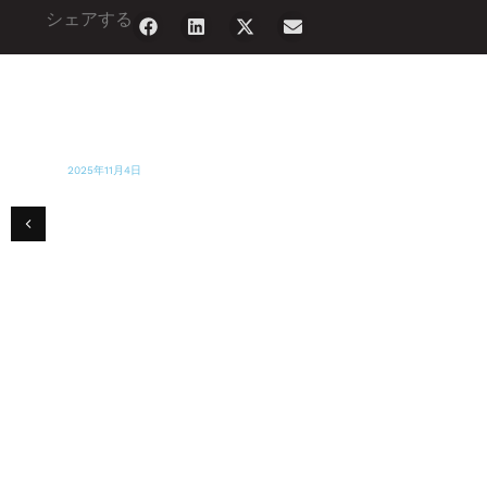
シェアする
2025年11月4日
マイアミ・ヘラルド
水と食料が必要」：マイアミの援助団体、ジ
ャマイカはさらなる援助を切望していると語
る