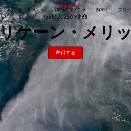
アクティブ
ミッション
GEMについて
効率性
プログ
GEM2025の使命
リケーン・メリ
寄付する