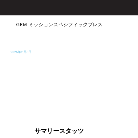
GEM ミッションスペシフィックプレス
2025年11月3日
ジャマイカ・オブザーバー
NCBとパートナー、ハリケーン「メリッサ」
復興支援に4億5000万ドルを調達
サマリースタッツ