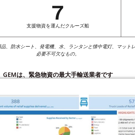
7
支援物資を運んだクルーズ船
用品、防水シート、発電機、水、ランタンと懐中電灯、マット
必要不可欠なもの。
GEMは、緊急物資の最大手輸送業者です