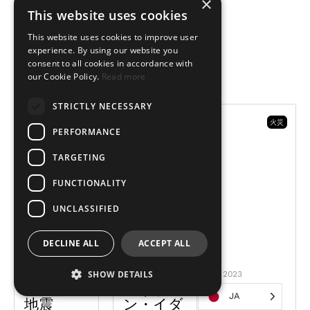
×
配給した。
This website uses cookies
This website uses cookies to improve user
寄付する
experience. By using our website you
consent to all cookies in accordance with
私たちの仕
our Cookie Policy.
Read more
事
STRICTLY NECESSARY
地震
ハリケーン
火災
PERFORMANCE
TARGETING
FUNCTIONALITY
UNCLASSIFIED
DECLINE ALL
ACCEPT ALL
SHOW DETAILS
2023
2023
2023
モロッコ
ハリケー
エルクの
JA
地震
ン・イダ
山火事