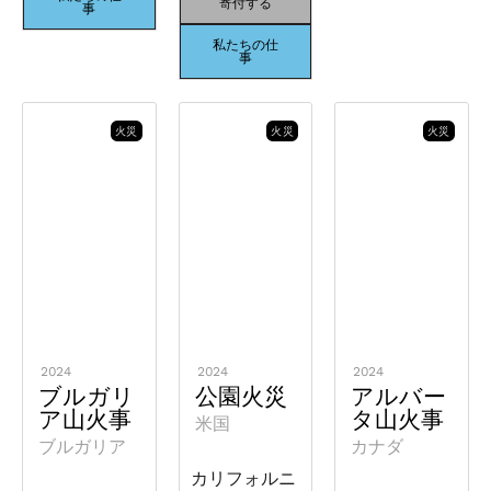
寄付する
事
私たちの仕
事
火災
火災
火災
2024
2024
2024
ブルガリ
公園火災
アルバー
ア山火事
タ山火事
米国
ブルガリア
カナダ
カリフォルニ