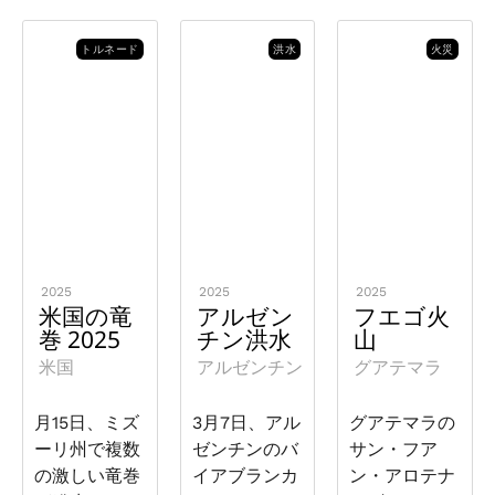
トルネード
洪水
火災
2025
2025
2025
米国の竜
アルゼン
フエゴ火
巻 2025
チン洪水
山
米国
アルゼンチン
グアテマラ
月15日、ミズ
3月7日、アル
グアテマラの
ーリ州で複数
ゼンチンのバ
サン・フア
の激しい竜巻
イアブランカ
ン・アロテナ