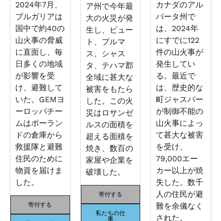
2024年7月、
カナダのアル
ア州で今年最
ブルガリアは
バータ州で
大の火災が発
国中で約40の
は、2024年
生し、ビュー
山火事の脅威
にすでに122
ト、プルマ
に直面し、毎
件の山火事が
ス、シャス
日多くの地域
発生してい
タ、テハマ郡
が影響を受
る。最近で
全域に甚大な
け、避難して
は、歴史的な
被害をもたら
いた。GEMヨ
町ジャスパー
した。この火
ーロッパチー
が制御不能の
災はロサンゼ
ムはポーラン
山火事によっ
ルスの面積を
ドの倉庫から
て甚大な被害
超える面積を
救援隊と避難
を受け、
焼き、数百の
住民のために
79,000エー
家屋や企業を
物資を届けま
カー以上が焼
破壊した。
した。
失した。数千
人の住民が避
寄付する
寄付する
難を余儀なく
私たちの仕
された。
事