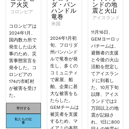
ア火災
ダ・パン
ンドの地
ハンドル
震と火山
コロンビア
竜巻
アイスランド
米国
コロンビアは
11月16日、
2024年1月、
2024年1月初
GEMヨーロッ
国内数カ所で
旬、フロリダ
パチームは、
発生した山火
州パンハンド
避難者の支援
事のため、災
ルで竜巻が発
と今後の火山
害事態宣言を
生し、多くの
活動を想定し
発令した。コ
コミュニティ
てアイスラン
ロンビアの
で家屋、船
ドに到着し
174の市町村
舶、企業に甚
た。10月下旬
が被害を受け
大な被害をも
以降、アイス
た。
たらした。
ランドでは2
GEMチームは
万回以上の地
寄付する
被災者を支援
震が記録さ
私たちの仕
するため、マ
れ、1日に800
事
イアミの本部
回もの地震が