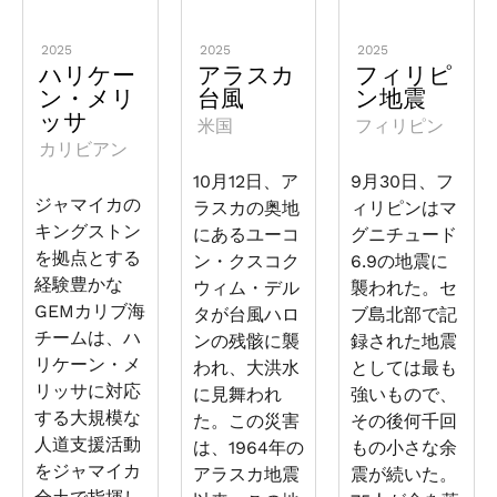
2025
2025
2025
ハリケー
アラスカ
フィリピ
ン・メリ
台風
ン地震
ッサ
米国
フィリピン
カリビアン
10月12日、ア
9月30日、フ
ジャマイカの
ラスカの奥地
ィリピンはマ
キングストン
にあるユーコ
グニチュード
を拠点とする
ン・クスコク
6.9の地震に
経験豊かな
ウィム・デル
襲われた。セ
GEMカリブ海
タが台風ハロ
ブ島北部で記
チームは、ハ
ンの残骸に襲
録された地震
リケーン・メ
われ、大洪水
としては最も
リッサに対応
に見舞われ
強いもので、
する大規模な
た。この災害
その後何千回
人道支援活動
は、1964年の
もの小さな余
をジャマイカ
アラスカ地震
震が続いた。