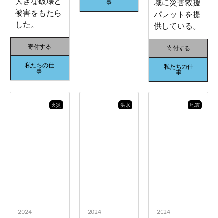
大きな破壊と
域に災害救援
事
被害をもたら
パレットを提
した。
供している。
寄付する
寄付する
私たちの仕
私たちの仕
事
事
火災
洪水
地震
2024
2024
2024