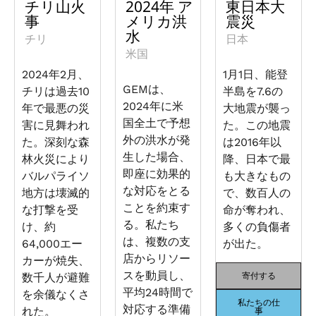
チリ山火
2024年 ア
東日本大
事
メリカ洪
震災
水
チリ
日本
米国
2024年2月、
1月1日、能登
GEMは、
チリは過去10
半島を7.6の
2024年に米
年で最悪の災
大地震が襲っ
国全土で予想
害に見舞われ
た。この地震
外の洪水が発
た。深刻な森
は2016年以
生した場合、
林火災により
降、日本で最
即座に効果的
バルパライソ
も大きなもの
な対応をとる
地方は壊滅的
で、数百人の
ことを約束す
な打撃を受
命が奪われ、
る。私たち
け、約
多くの負傷者
は、複数の支
64,000エー
が出た。
店からリソー
カーが焼失、
スを動員し、
数千人が避難
寄付する
平均24時間で
を余儀なくさ
私たちの仕
対応する準備
れた。
事