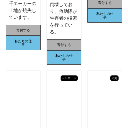
千エーカーの
寄付する
倒壊してお
土地が焼失し
り、救助隊が
私たちの仕
ています。
事
生存者の捜索
を行ってい
寄付する
る。
私たちの仕
事
寄付する
私たちの仕
事
トルネード
火災