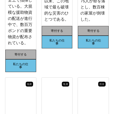
全土で指揮し
以来、この地
75人が命を落
ている。大規
域で最も破壊
とし、数百棟
模な援助物資
的な災害のひ
の家屋が倒壊
の配送が進行
とつである。
した。
中で、数百万
ポンドの重要
寄付する
寄付する
物資が配布さ
私たちの仕
私たちの仕
れている。
事
事
寄付する
私たちの仕
事
地震
地震
洪水