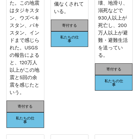
た。この地震
壊、地滑り、
儀なくされて
はタジキスタ
溺死などで
いる。
ン、ウズベキ
930人以上が
スタン、パキ
死亡し、200
寄付する
スタン、イン
万人以上が避
私たちの仕
ドまで感じら
難・避難生活
事
れた。USGS
を送ってい
の報告による
る。
と、120万人
以上がこの地
寄付する
震と5回の余
私たちの仕
震を感じたと
事
いう。
寄付する
私たちの仕
事