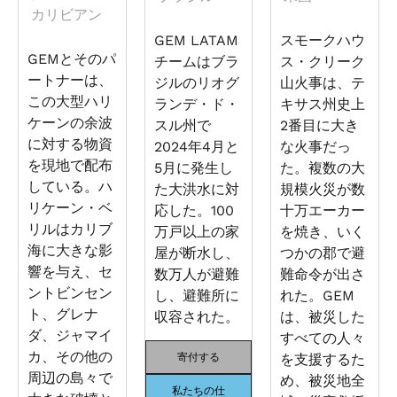
カリビアン
GEM LATAM
スモークハウ
GEMとそのパ
チームはブラ
ス・クリーク
ートナーは、
ジルのリオグ
山火事は、テ
この大型ハリ
ランデ・ド・
キサス州史上
ケーンの余波
スル州で
2番目に大き
に対する物資
2024年4月と
な火事だっ
を現地で配布
5月に発生し
た。複数の大
している。ハ
た大洪水に対
規模火災が数
リケーン・ベ
応した。100
十万エーカー
リルはカリブ
万戸以上の家
を焼き、いく
海に大きな影
屋が断水し、
つかの郡で避
響を与え、セ
数万人が避難
難命令が出さ
ントビンセン
し、避難所に
れた。GEM
ト、グレナ
収容された。
は、被災した
ダ、ジャマイ
すべての人々
カ、その他の
寄付する
を支援するた
周辺の島々で
め、被災地全
私たちの仕