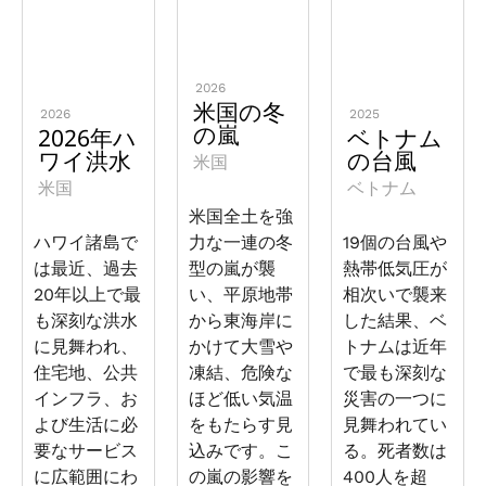
2026
米国の冬
2026
2025
の嵐
2026年ハ
ベトナム
ワイ洪水
の台風
米国
米国
ベトナム
米国全土を強
ハワイ諸島で
力な一連の冬
19個の台風や
は最近、過去
型の嵐が襲
熱帯低気圧が
20年以上で最
い、平原地帯
相次いで襲来
も深刻な洪水
から東海岸に
した結果、ベ
に見舞われ、
かけて大雪や
トナムは近年
住宅地、公共
凍結、危険な
で最も深刻な
インフラ、お
ほど低い気温
災害の一つに
よび生活に必
をもたらす見
見舞われてい
要なサービス
込みです。こ
る。死者数は
に広範囲にわ
の嵐の影響を
400人を超