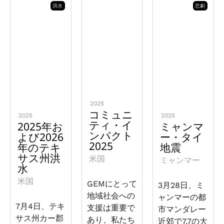
洪水
悲劇
2025
コミュニ
2025
2025
ティ・イ
2025年お
ミャンマ
ンパクト
よび2026
ー・タイ
2025
年のテキ
地震
サス州洪
米国
ミャンマー
水
米国
GEMにとって
3月28日、ミ
地域社会への
ャンマーの都
7月4日、テキ
支援は重要で
市マンダレー
サス州カー郡
あり、私たち
近郊で7.7の大