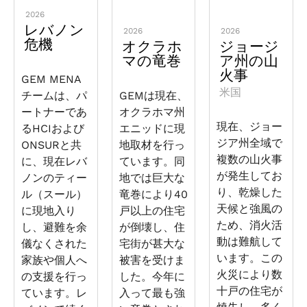
2026
レバノン
2026
2026
危機
オクラホ
ジョージ
マの竜巻
ア州の山
火事
GEM MENA
米国
チームは、パ
GEMは現在、
ートナーであ
オクラホマ州
現在、ジョー
るHCIおよび
エニッドに現
ジア州全域で
ONSURと共
地取材を行っ
複数の山火事
に、現在レバ
ています。同
が発生してお
ノンのティー
地では巨大な
り、乾燥した
ル（スール）
竜巻により40
天候と強風の
に現地入り
戸以上の住宅
ため、消火活
し、避難を余
が倒壊し、住
動は難航して
儀なくされた
宅街が甚大な
います。この
家族や個人へ
被害を受けま
火災により数
の支援を行っ
した。今年に
十戸の住宅が
ています。レ
入って最も強