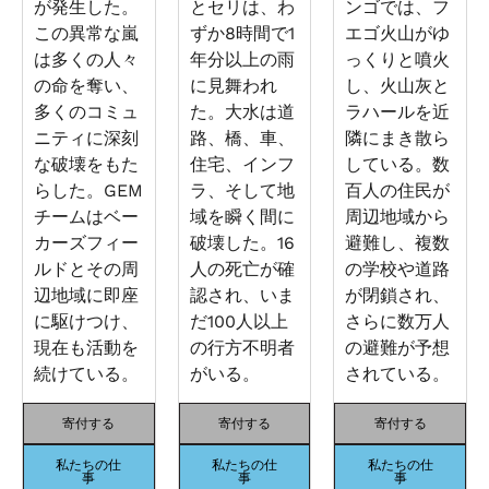
が発生した。
とセリは、わ
ンゴでは、フ
この異常な嵐
ずか8時間で1
エゴ火山がゆ
は多くの人々
年分以上の雨
っくりと噴火
の命を奪い、
に見舞われ
し、火山灰と
多くのコミュ
た。大水は道
ラハールを近
ニティに深刻
路、橋、車、
隣にまき散ら
な破壊をもた
住宅、インフ
している。数
らした。GEM
ラ、そして地
百人の住民が
チームはベー
域を瞬く間に
周辺地域から
カーズフィー
破壊した。16
避難し、複数
ルドとその周
人の死亡が確
の学校や道路
辺地域に即座
認され、いま
が閉鎖され、
に駆けつけ、
だ100人以上
さらに数万人
現在も活動を
の行方不明者
の避難が予想
続けている。
がいる。
されている。
寄付する
寄付する
寄付する
私たちの仕
私たちの仕
私たちの仕
事
事
事