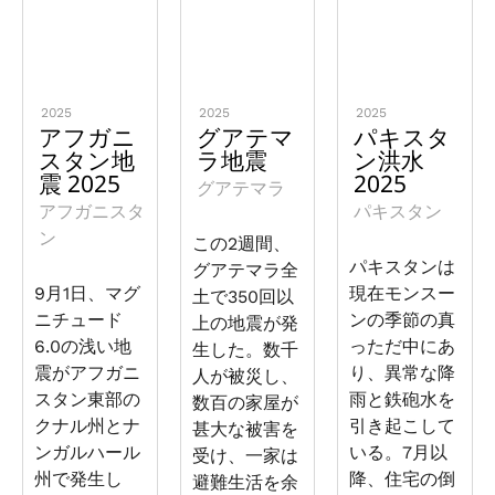
2025
2025
2025
アフガニ
グアテマ
パキスタ
スタン地
ラ地震
ン洪水
震 2025
2025
グアテマラ
アフガニスタ
パキスタン
ン
この2週間、
パキスタンは
グアテマラ全
9月1日、マグ
現在モンスー
土で350回以
ニチュード
ンの季節の真
上の地震が発
6.0の浅い地
っただ中にあ
生した。数千
震がアフガニ
り、異常な降
人が被災し、
スタン東部の
雨と鉄砲水を
数百の家屋が
クナル州とナ
引き起こして
甚大な被害を
ンガルハール
いる。7月以
受け、一家は
州で発生し
降、住宅の倒
避難生活を余