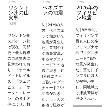
2026
2026
2026
ワシント
ベネズエ
2026年の
ン州の山
ラの地震
フィリピ
火事
ン地震
米国
6月24日の夕
6月8日未明、
方、ベネズエ
ワシントン州
フィリピンで
ラで相次いで
スポケーン郡
最も人口の多
地震が発生し
は現在、同郡
いミンダナオ
た。首都のす
史上最大規模
島でマグニチ
ぐ西を震源と
の自然災害に
ュード7.8の
するマグニチ
見舞われてお
地震が発生し
ュード7.1の地
り、「オール
た。直ちにイ
震に続き、約
ド・トレイル
ンフラに甚大
1分後にさら
ズ」「フェア
な被害が生
に強いマグニ
ビュー」「オ
じ、同地域に
チュード7.5の
ータム・レー
は津波警報が
地震が起き
ン」の各山火
発令された。
た。カラカス
事により、数
各地で建物が