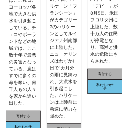
はここ数日、
リケーン「フ
「デビー」が
ヨーロッパ各
ランシーン」
8月5日、米国
地で大きな洪
がカテゴリー
フロリダ州に
水を引き起こ
2のハリケー
上陸した。数
している。チ
ンとしてルイ
十万人の住民
ェコやポーラ
ジアナ州南部
が停電とな
ンドなどの地
に上陸した。
り、高潮と洪
域では、ここ
ニューオリン
水の危険にさ
数十年で最悪
ズはわずか1
らされた。
の災害となっ
日で1カ月分
ている。嵐は
の雨に見舞わ
寄付する
すでに多くの
れ、大洪水を
命を奪い、何
私たちの仕
引き起こし
事
千人もの人々
た。ハリケー
を家から追い
ンは上陸前に
出した。
急速に勢力を
強めた。
寄付する
私たちの仕