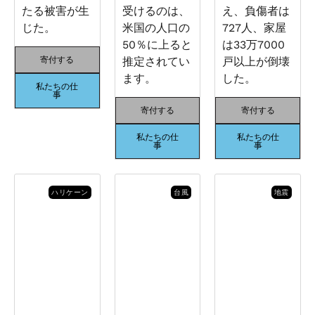
たる被害が生
受けるのは、
え、負傷者は
じた。
米国の人口の
727人、家屋
50％に上ると
は33万7000
寄付する
推定されてい
戸以上が倒壊
ます。
した。
私たちの仕
事
寄付する
寄付する
私たちの仕
私たちの仕
事
事
ハリケーン
台風
地震