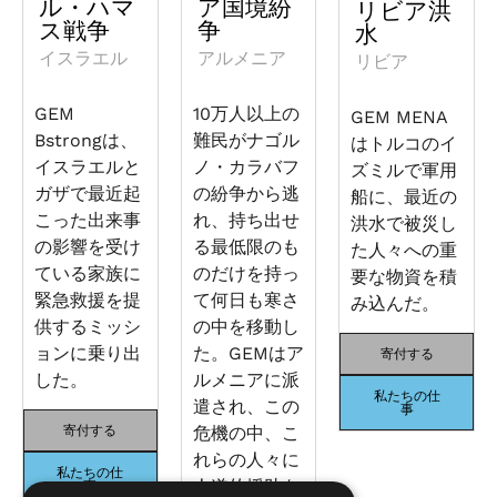
ル・ハマ
ア国境紛
リビア洪
ス戦争
争
水
イスラエル
アルメニア
リビア
GEM
10万人以上の
GEM MENA
Bstrongは、
難民がナゴル
はトルコのイ
イスラエルと
ノ・カラバフ
ズミルで軍用
ガザで最近起
の紛争から逃
船に、最近の
こった出来事
れ、持ち出せ
洪水で被災し
の影響を受け
る最低限のも
た人々への重
ている家族に
のだけを持っ
要な物資を積
緊急救援を提
て何日も寒さ
み込んだ。
供するミッシ
の中を移動し
ョンに乗り出
た。GEMはア
寄付する
した。
ルメニアに派
私たちの仕
遣され、この
事
寄付する
危機の中、こ
れらの人々に
私たちの仕
人道的援助を
事