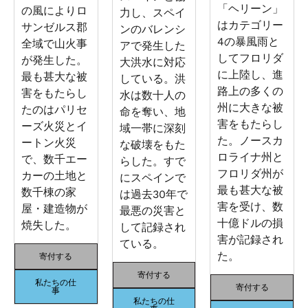
「ヘリーン」
の風によりロ
力し、スペイ
はカテゴリー
サンゼルス郡
ンのバレンシ
4の暴風雨と
全域で山火事
アで発生した
してフロリダ
が発生した。
大洪水に対応
に上陸し、進
最も甚大な被
している。洪
路上の多くの
害をもたらし
水は数十人の
州に大きな被
たのはパリセ
命を奪い、地
害をもたらし
ーズ火災とイ
域一帯に深刻
た。ノースカ
ートン火災
な破壊をもた
ロライナ州と
で、数千エー
らした。すで
フロリダ州が
カーの土地と
にスペインで
最も甚大な被
数千棟の家
は過去30年で
害を受け、数
屋・建造物が
最悪の災害と
十億ドルの損
焼失した。
して記録され
害が記録され
ている。
た。
寄付する
寄付する
私たちの仕
寄付する
事
私たちの仕