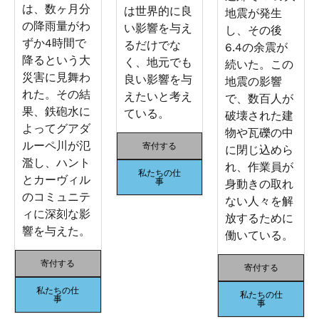
は、数ヶ月分
は世界的に良
地震が発生
の降雨量がわ
い影響を与え
し、その後
ずか4時間で
るだけでな
6.4の余震が
降るという大
く、地元でも
続いた。この
災害に見舞わ
良い影響を与
地震の影響
れた。その結
えたいと考え
で、数百人が
果、鉄砲水に
ている。
破壊された建
よってグアダ
物や瓦礫の中
ルーペ川が氾
寄付する
に閉じ込めら
濫し、ハント
れ、作業員が
私たちの仕
とカーヴィル
事
身動きの取れ
のコミュニテ
ない人々を解
ィに深刻な影
放するために
響を与えた。
働いている。
寄付する
寄付する
私たちの仕
私たちの仕
事
事