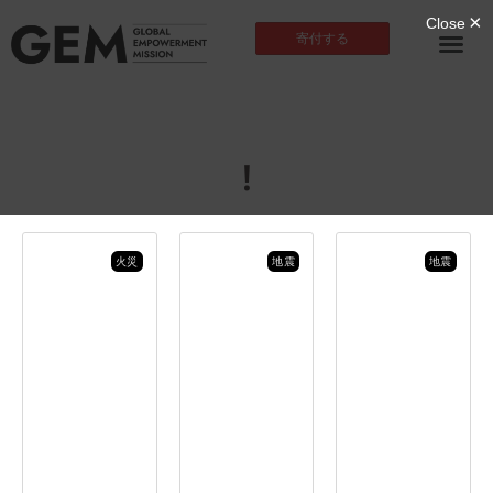
寄付する
!
火災
地震
地震