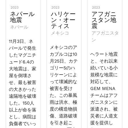
2023
2023
2023
ネパール
ハリケー
アフガニ
地震
ン・オー
スタン地
ティス
震
ネパール
メキシコ
アフガニスタ
ン
11月3日、ネ
メキシコのア
パールで発生
カプルコは10
ヘラート地震
したマグニチ
月25日、カテ
と、それ以来
ュード6.4の
ゴリー5のハ
続いている小
大地震は、家
リケーンによ
規模な地震に
屋を倒壊さ
って壊滅的な
対応して、
せ、最も被害
被害を受け
GEM MENA
の大きかった
た。この暴風
チームはアフ
遠隔地を破壊
雨は洪水、極
ガニスタンに
した。150人
度の構造物損
派遣され、被
以上が命を落
傷、道路破壊
災者に人道支
とし、病院は
を引き起こ
援を提供し
負傷者でいっ