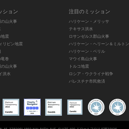
ッション
注目のミッション
州の山火事
ハリケーン・メリッサ
水
テキサス洪水
の地震
ロサンゼルス郡山火事
フィリピン地震
ハリケーン・ヘリーン＆ミルト
機
ハリケーン・ベリル
の竜巻
マウイ島山火事
州の山火事
トルコ地震
ワイ洪水
ロシア・ウクライナ戦争
パレスチナ市民救済
EIN 45-3782061
1850 NW 84TH AVE, SUITE 100 ドロールフロリダ州33126