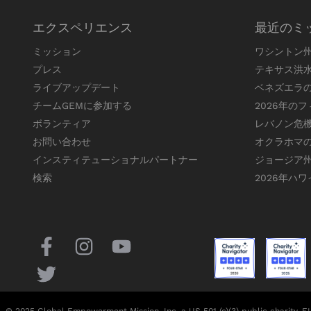
エクスペリエンス
最近のミ
ミッション
ワシントン
プレス
テキサス洪
ライブアップデート
ベネズエラ
チームGEMに参加する
2026年の
ボランティア
レバノン危
お問い合わせ
オクラホマ
インスティテューショナルパートナー
ジョージア
検索
2026年ハ
© 2025 Global Empowerment Mission, Inc, a US 501 (c)(3) public charity, 