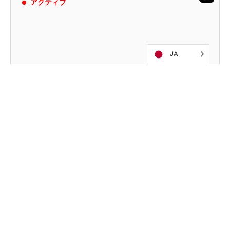
アクティブ
JA
2026
2026年のフィリピン地震
6月8日未明、フィリピンで最も人口の多いミンダナ
オ島でマグニチュード7.8の地震が発生した。直ちに
インフラに甚大な被害が生じ、同地域には津波警報
が発令された。