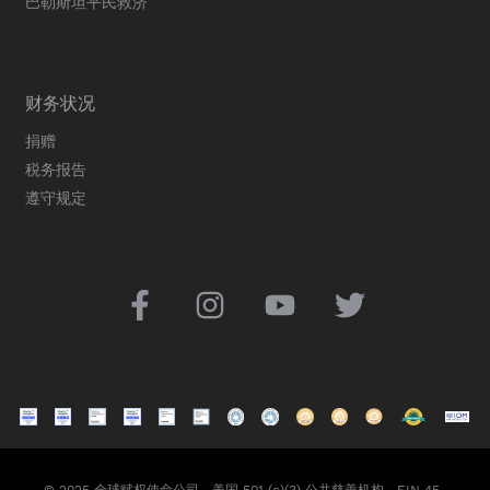
巴勒斯坦平民救济
财务状况
捐赠
税务报告
遵守规定
© 2025 全球赋权使命公司，美国 501 (c)(3) 公共慈善机构，EIN 45-