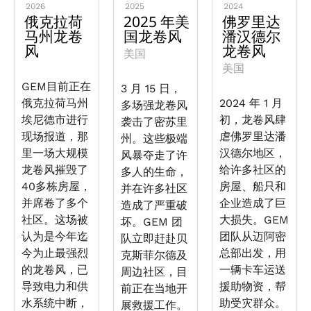
2026
2025
2024
俄克拉荷
2025 年美
佛罗里达
马州龙卷
国龙卷风
潘汉德尔
风
龙卷风
美国
美国
GEM目前正在
3 月 15 日，
俄克拉荷马州
2024 年 1 月
多场强龙卷风
埃尼德市进行
初，龙卷风肆
袭击了密苏里
现场报道，那
虐佛罗里达潘
州。这些极端
里一场大规模
汉德尔地区，
风暴夺走了许
龙卷风摧毁了
给许多社区的
多人的生命，
40多栋房屋，
房屋、船只和
并在许多社区
并席卷了多个
企业造成了巨
造成了严重破
社区。这场被
大损失。GEM
坏。GEM 团
认为是今年迄
团队从迈阿密
队立即赶赴贝
今为止最强烈
总部出发，用
克斯菲尔德及
的龙卷风，已
一辆卡车运送
周边社区，目
导致电力和供
援助物资，帮
前正在当地开
水系统中断，
助受灾群众。
展救援工作。