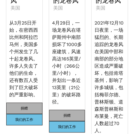
风
的龙卷风
的龙卷风
美国
美国
美国
从3月25日开
4月29日，一
2021年12月10
始，在密西西
场龙卷风在堪
日夜里，一场
比州和阿拉巴
萨斯州中南部
猛烈的、长期
马州，美国多
损坏了1000多
追踪的龙卷风
个州发生了几
座建筑，风速
在美国中部和
十起龙卷风。
高达165英里/
南部的部分地
许多人失去了
小时（266公
区造成严重破
他们的生命，
里/小时），
坏，包括肯塔
还有数百人受
并划出一条近
基州，影响了
到了巨大破坏
13英里（21公
许多城镇，包
的严重影响。
里）的破坏路
括梅菲尔德、
径。
普林斯顿、道
捐赠
森斯普林斯和
捐赠
布莱曼，死亡
我们的工作
人数超过70
我们的工作
人。