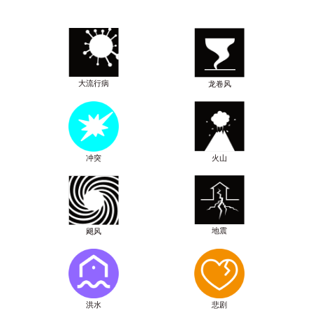
大流行病
龙卷风
冲突
火山
地震
飓风
洪水
悲剧