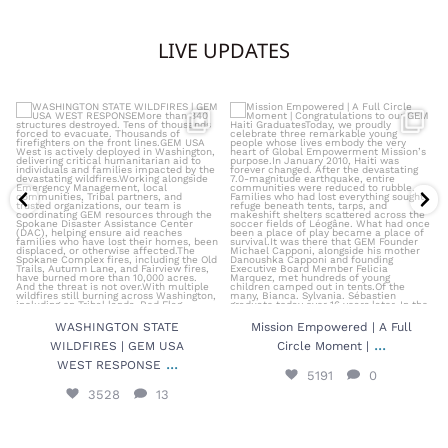
LIVE UPDATES
WASHINGTON STATE WILDFIRES |
Mission Empowered | A Full Circle
GEM USA WEST RESPONSE
...
Moment |
...
3528
13
5191
0
WASHINGTON STATE
Mission Empowered | A Full
...
WILDFIRES | GEM USA
Circle Moment |
...
WEST RESPONSE
5191
0
3528
13