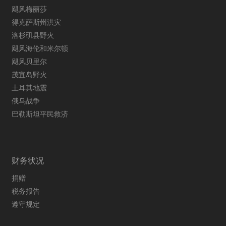
飓风梅丽莎
得克萨斯州洪灾
洛杉矶县野火
飓风海伦和米尔顿
飓风贝里尔
茂宜岛野火
土耳其地震
俄乌战争
巴勒斯坦平民救济
财务状况
捐赠
税务报告
遵守规定