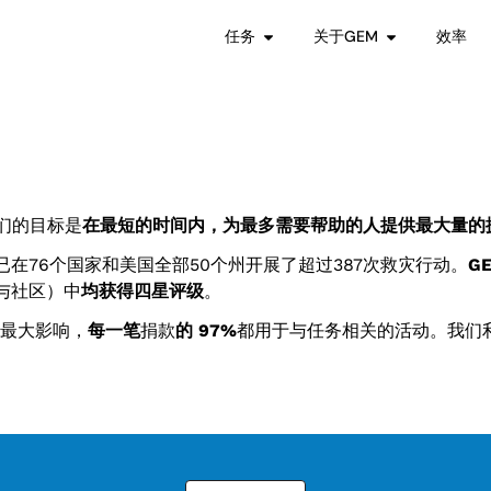
任务
关于GEM
效率
我们的目标是
在最短的时间内，为最多需要帮助的人提供最大量的
在76个国家和美国全部50个州开展了超过387次救灾行动。
G
与社区）中
均获得四星评级
。
生最大影响，
每一笔
捐款
的 97%
都用于与任务相关的活动。我们