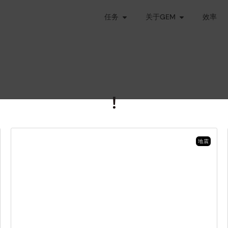
任务
关于GEM
效率
!
地震