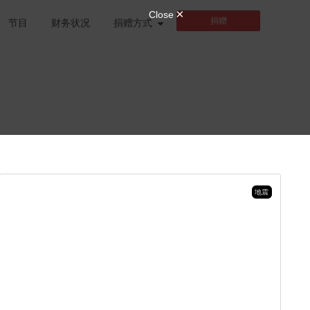
捐赠
节目
财务状况
捐赠方式
地震