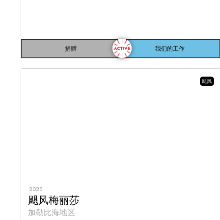
捐赠
我们的工作
飓风
2025
飓风梅丽莎
加勒比海地区