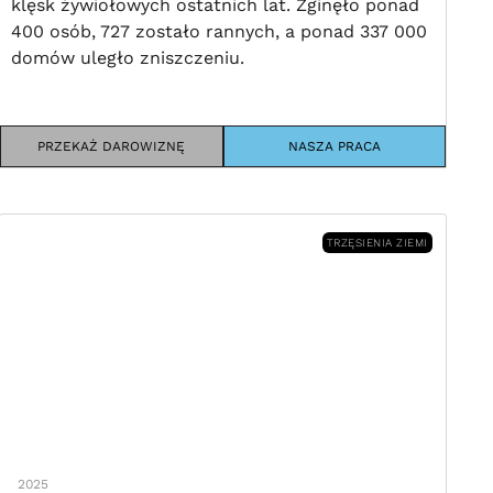
klęsk żywiołowych ostatnich lat. Zginęło ponad
400 osób, 727 zostało rannych, a ponad 337 000
domów uległo zniszczeniu.
PRZEKAŻ DAROWIZNĘ
NASZA PRACA
TRZĘSIENIA ZIEMI
2025