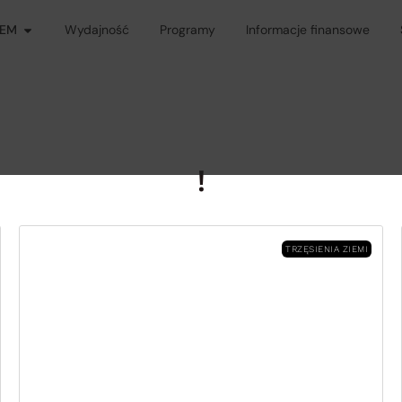
GEM
Wydajność
Programy
Informacje finansowe
!
TRZĘSIENIA ZIEMI