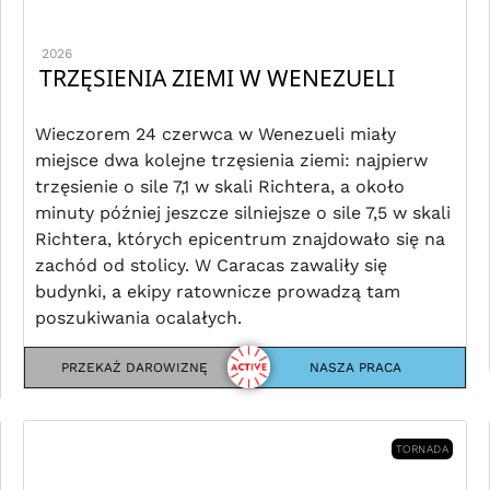
2026
TRZĘSIENIA ZIEMI W WENEZUELI
Wieczorem 24 czerwca w Wenezueli miały
miejsce dwa kolejne trzęsienia ziemi: najpierw
trzęsienie o sile 7,1 w skali Richtera, a około
minuty później jeszcze silniejsze o sile 7,5 w skali
Richtera, których epicentrum znajdowało się na
zachód od stolicy. W Caracas zawaliły się
budynki, a ekipy ratownicze prowadzą tam
poszukiwania ocalałych.
PRZEKAŻ DAROWIZNĘ
NASZA PRACA
TORNADA