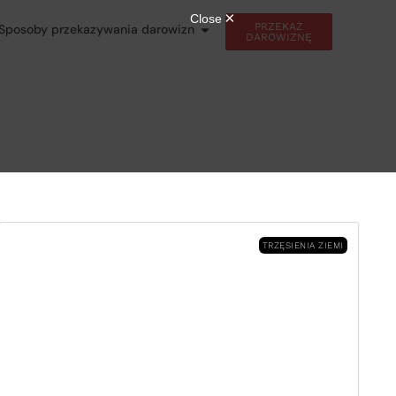
PRZEKAŻ
Sposoby przekazywania darowizn
DAROWIZNĘ
TRZĘSIENIA ZIEMI