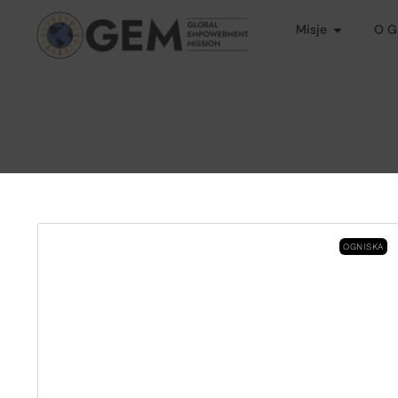
Misje
O 
OGNISKA