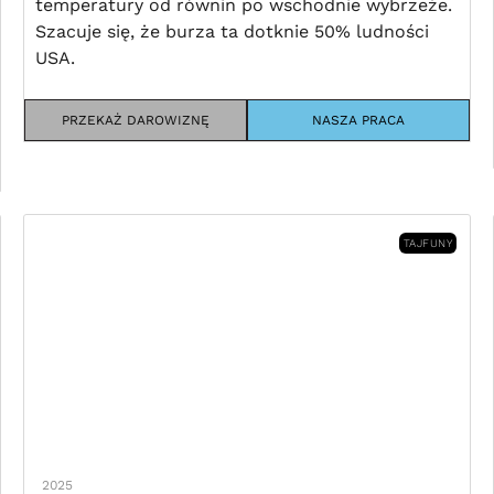
temperatury od równin po wschodnie wybrzeże.
Szacuje się, że burza ta dotknie 50% ludności
USA.
PRZEKAŻ DAROWIZNĘ
NASZA PRACA
TAJFUNY
2025