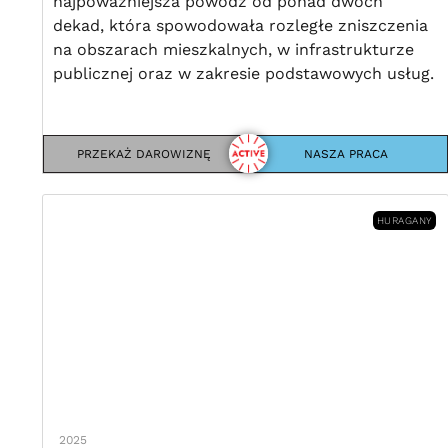
najpoważniejsza powódź od ponad dwóch
dekad, która spowodowała rozległe zniszczenia
na obszarach mieszkalnych, w infrastrukturze
publicznej oraz w zakresie podstawowych usług.
PRZEKAŻ DAROWIZNĘ
NASZA PRACA
HURAGANY
2025