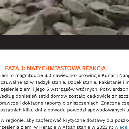
FAZA 1: NATYCHMIASTOWA REAKCJA
e ziemi o magnitudzie 6,0 nawiedziło prowincje Kunar i N
dczuwalne aż w Tadżykistanie, Uzbekistanie, Pakistanie i 
trzęsienie ziemi i jego 5 wstrząsów wtórnych. Potwierdzo
 Według doniesień setki domów zostało całkowicie zniszcz
aprawcze i dokładne raporty o zniszczeniach. Znaczna cz
u ostatnich kilku dni z powodu powodzi spowodowanych 
w regionie, aby zaoferować krytyczne dostawy dla pos
ęsienia ziemi w Heracie w Afganistanie w 2023 r.;
więcej