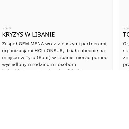
2026
20
KRYZYS W LIBANIE
T
Zespół GEM MENA wraz z naszymi partnerami,
Or
organizacjami HCI i ONSUR, działa obecnie na
st
miejscu w Tyru (Soor) w Libanie, niosąc pomoc
zn
wysiedlonym rodzinom i osobom
pr
indywidualnym. Trwający konflikt i kryzys w
na
Libanie sprawiły, że około 80% ludności żyje w
za
ubóstwie.
wo
lo
NASZA PRACA