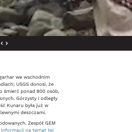
angarhar we wschodnim
Indiach; USGS donosi, że
no śmierć ponad 800 osób,
onych. Górzysty i odległy
ęść Kunaru była już w
ulewnymi deszczami.
zkodowanych. Zespół GEM
 informacji na temat tej