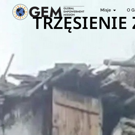
Misje
O 
TRZĘSIENIE