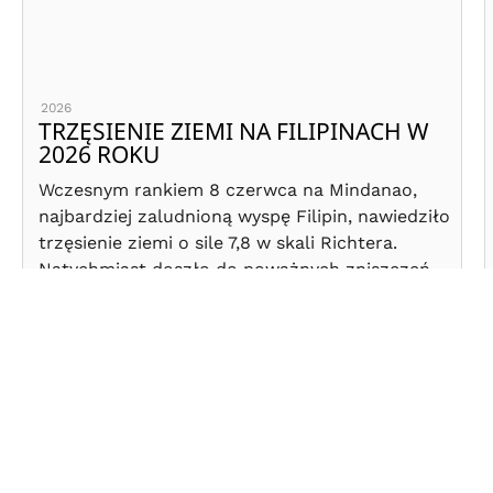
2026
TRZĘSIENIE ZIEMI NA FILIPINACH W
2026 ROKU
Wczesnym rankiem 8 czerwca na Mindanao,
najbardziej zaludnioną wyspę Filipin, nawiedziło
trzęsienie ziemi o sile 7,8 w skali Richtera.
Natychmiast doszło do poważnych zniszczeń
infrastruktury, a dla regionu ogłoszono
ostrzeżenia przed tsunami.
NASZA PRACA