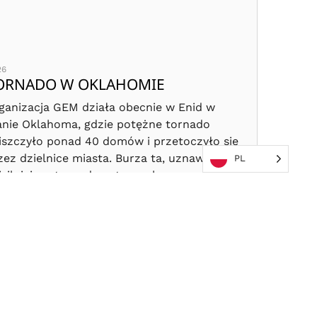
26
2026
ORNADO W OKLAHOMIE
POŻA
STAN
ganizacja GEM działa obecnie w Enid w
anie Oklahoma, gdzie potężne tornado
W cały
iszczyło ponad 40 domów i przetoczyło się
pożaró
zez dzielnice miasta. Burza ta, uznawana za
opano
PL
jsilniejsze tornado w tym roku, spowodowała
z powo
kłócenia w dostawach energii elektrycznej i
zniszc
dy oraz wpłynęła na funkcjonowanie bazy
miesz
tniczej Vance.
zagra
NASZA PRACA