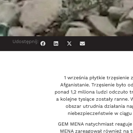
Udostępnij:
1 września płytkie trzęsieni
Afganistanie. Trzęsienie było o
ponad 1,2 miliona ludzi odczuło 
a kolejne tysiące zostały ranne.
obszar utrudnia działania n
niebezpieczeństwie w ciąg
GEM MENA natychmiast reaguje 
MENA zareagował również na trz