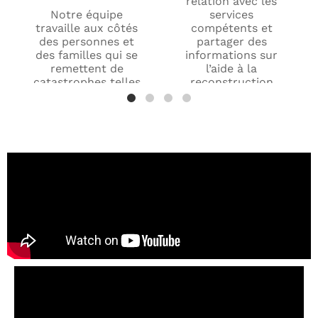
relation avec les
Notre équipe
services
travaille aux côtés
compétents et
des personnes et
partager des
des familles qui se
informations sur
remettent de
l’aide à la
catastrophes telles
reconstruction
que les incendies
après sinistre dans
de forêt, les
tout le comté de
inondations, les
Maui et à travers
tremblements de
Hawaï.
terre et d’autres
situations
Cet événement
d’urgence. Qu’il
rassemble des
s’agisse d’aider les
artistes locaux, des
sinistrés à
musiciens, des
s’orienter parmi les
associations à but
ressources
non lucratif, des
disponibles, à
commerçants et
trouver un
des membres de la
logement, à
communauté pour
analyser les
une journée de
données de
rencontre et de
reconstruction ou
solidarité. Nous