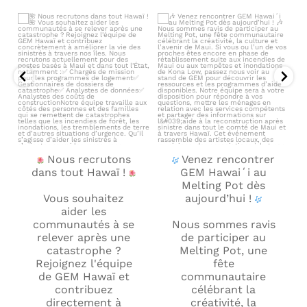
Nous recrutons dans tout
Venez rencontrer GEM
Hawaï !
Hawaiʻi au Melting Pot dès
...
Vous
...
159
0
158
0
Nous recrutons
Venez rencontrer
dans tout Hawaï !
GEM Hawaiʻi au
Melting Pot dès
Vous souhaitez
aujourd’hui !
aider les
communautés à se
Nous sommes ravis
relever après une
de participer au
catastrophe ?
Melting Pot, une
Rejoignez l'équipe
fête
de GEM Hawaï et
communautaire
contribuez
célébrant la
directement à
créativité, la