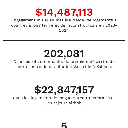
Si vous êtes
but non lucratif
$
15,000,000
passionné(e) par le
service, la
Nous avons hâte
Engagement initial en matière d'aide, de logements à
communauté et
de vous y voir !
court et à long terme et de reconstructions en 2023-
l’aide aux
2024
159
0
personnes pour se
reconstruire après
une catastrophe,
nous serions ravis
202,081
de vous
rencontrer.
Dans les kits de produits de première nécessité de
notre centre de distribution Westside à Kahana.
Envoyez votre CV
à :
hawaii@gem.org
$
22,847,157
Veuillez indiquer le
poste pour lequel
dans les logements de longue durée transformés et
vous postulez dans
les séjours Airbnb
l’objet de votre e-
mail.
5
Aidez-nous à bâtir