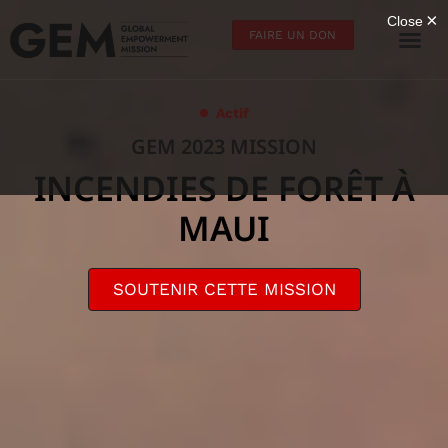
FAIRE UN DON
Actif
GEM 2023 MISSION
INCENDIES DE FORÊT À
MAUI
SOUTENIR CETTE MISSION