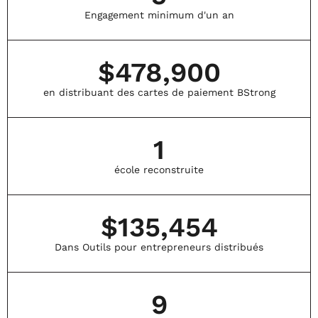
un Hawaï plus fort
Engagement minimum d'un an
et plus résilient —
une famille, une
communauté et
une reconstruction
$
478,900
à la fois.
en distribuant des cartes de paiement BStrong
158
0
1
école reconstruite
$
135,454
Dans Outils pour entrepreneurs distribués
9