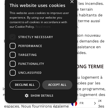
×
aux animaux domestiques touchés par les incendies.
This website uses cookies
Notre équipe sera présente sur le terrain
This website uses cookies to improve user
indéfiniment, afin de s'assurer que les habitants de
experience. By using our website you
Maui bénéficient d'un soutien à long terme aussi
consent to all cookies in accordance with
important que nécessaire.
our Cookie Policy.
Read more
Le GEM opère désormais à partir de son nouveau
STRICTLY NECESSARY
bureau de Maui, qui est ouvert pour les demandes de
PERFORMANCE
logement à long terme, les cartes d'assistance en
espèces BStrong et d'autres aides.
TARGETING
FUNCTIONALITY
SOLUTIONS DE LOGEMENT À LONG TERME
UNCLASSIFIED
Le GEM offre actuellement une aide au logement à
plus long terme aux personnes déplacées par les
DECLINE ALL
ACCEPT ALL
incendies de Lahaina. Dans le cadre de ce programme,
nous contribuons à réduire les coûts de logement des
SHOW DETAILS
familles qui doivent emménager dans de nouveaux
FR
espaces. Nous fournirons également à ces foyers des