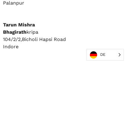
Palanpur
Tarun Mishra
Bhagirath
kripa
104/2/2,Bicholi Hapsi Road
Indore
DE
Dr. Gulwade Hospital
Ramala Talao Road
Jatpura Gate
Chandrapur
CMO
Covid
Government Hospital
Sector - 39
Delhi, Noida