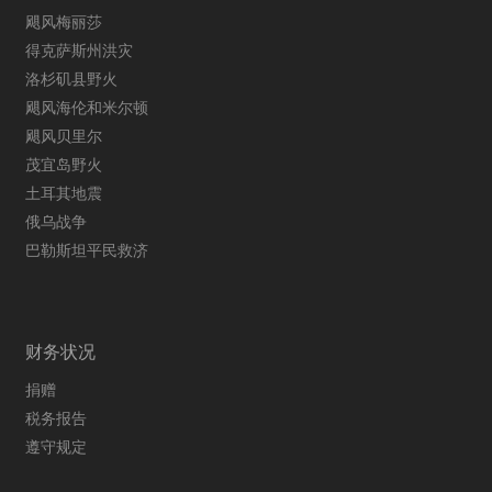
飓风梅丽莎
得克萨斯州洪灾
洛杉矶县野火
飓风海伦和米尔顿
飓风贝里尔
茂宜岛野火
土耳其地震
俄乌战争
巴勒斯坦平民救济
财务状况
捐赠
税务报告
遵守规定