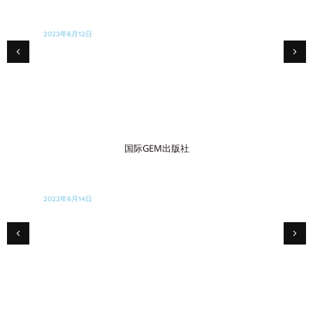
2023年6月8日
卫报
他们太恨我们了"：村民在大坝袭击后逃离水灾
国际GEM出版社
2023年6月12日
苳迮迡迮訄郅邽郱訄邽邽 邽郇郇郋赲訄邽郋郇郇郋迣郋 訄郱赲
邽邽
Хасувається НЕГОДА!Херсонців рятують
АМЕРИКАНСЬКІ ВОЛОНТЕРИ - це треба
БАЧИТИ