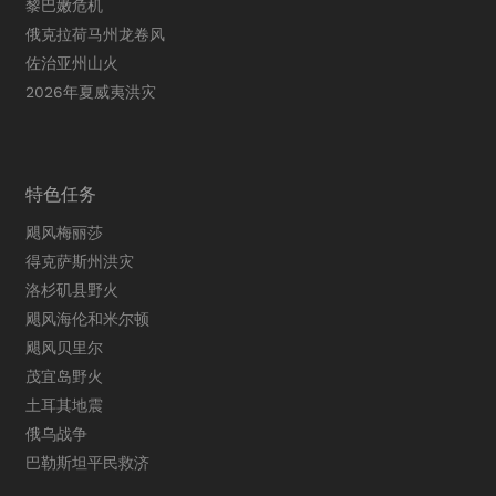
黎巴嫩危机
俄克拉荷马州龙卷风
佐治亚州山火
2026年夏威夷洪灾
特色任务
飓风梅丽莎
得克萨斯州洪灾
洛杉矶县野火
飓风海伦和米尔顿
飓风贝里尔
茂宜岛野火
土耳其地震
俄乌战争
巴勒斯坦平民救济