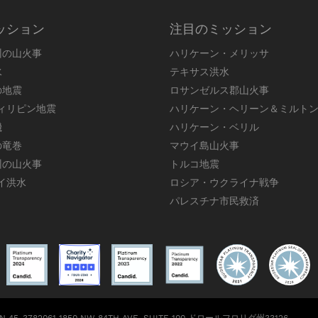
ッション
注目のミッション
州の山火事
ハリケーン・メリッサ
水
テキサス洪水
の地震
ロサンゼルス郡山火事
フィリピン地震
ハリケーン・ヘリーン＆ミルト
機
ハリケーン・ベリル
の竜巻
マウイ島山火事
州の山火事
トルコ地震
ワイ洪水
ロシア・ウクライナ戦争
パレスチナ市民救済