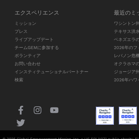
エクスペリエンス
最近のミ
ミッション
ワシントン
プレス
テキサス洪
ライブアップデート
ベネズエラ
チームGEMに参加する
2026年の
ボランティア
レバノン危
お問い合わせ
オクラホマ
インスティテューショナルパートナー
ジョージア
検索
2026年ハ