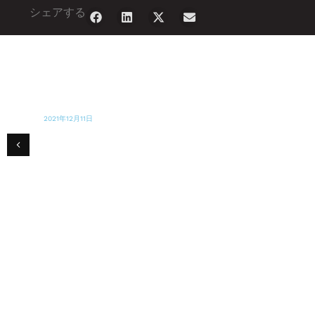
シェアする
2021年12月11日
トロント・スター
カナダ人がフロリダ州サーフサイドのマンシ
ョン崩壊の被災者の生活再建を支援