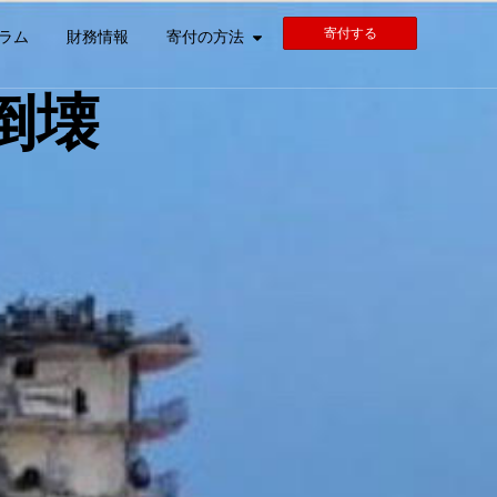
寄付する
ラム
財務情報
寄付の方法
倒壊