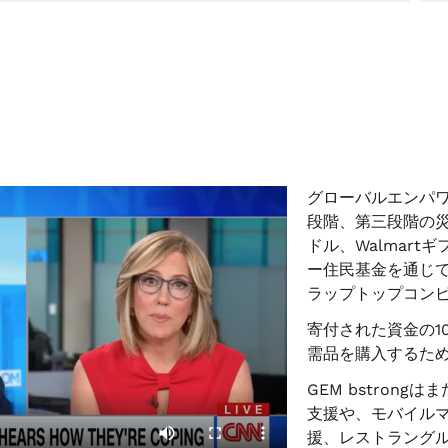
グローバルエンパワ
段階、第三段階の災害支
ドル、Walmart
ー住民基金を通じ
ラップトップコンピ
寄付された資金の1
需品を購入するた
GEM bstron
支援や、モバイル
援、レストラング