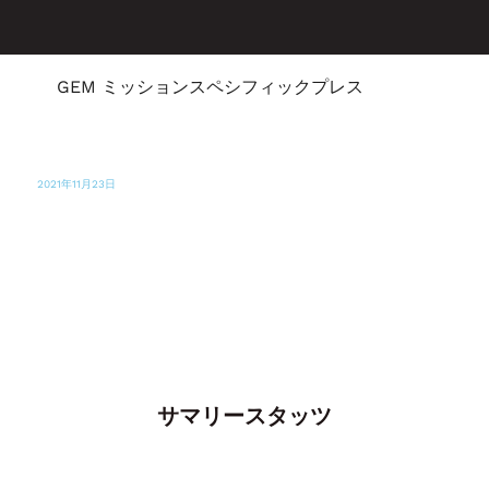
GEM ミッションスペシフィックプレス
2021年11月23日
NBCマイアミ
サーフサイドのコンドミニアム崩壊事故の被
災者救済のためのホリデーサポート
サマリースタッツ