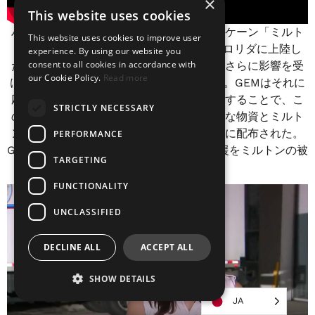
×
This website uses cookies
ハリケーン「ヘリーン」の数週間後、ハリケーン「ミルト
This website uses cookies to improve user
ン」がカテゴリー3のハリケーンとしてフロリダに上陸し
experience. By using our website you
consent to all cookies in accordance with
た。ヘレネーによってすでに脆弱な地域はさらに影響を受
our Cookie Policy.
Read more
け、より多くの損害と破壊を引き起こした。GEMはそれに
応じて対応し、この地域のインフラを確保することで、こ
STRICTLY NECESSARY
の嵐に備えた。この倉庫から、緊急に必要な物資とミルト
ンからの長期的な復興に必要な物資が大量に配布された。
PERFORMANCE
GEMはAirbnb.orgと提携し、Heleneの支援をミルトンの被
TARGETING
災者にも拡大した。
FUNCTIONALITY
UNCLASSIFIED
DECLINE ALL
ACCEPT ALL
SHOW DETAILS
JA