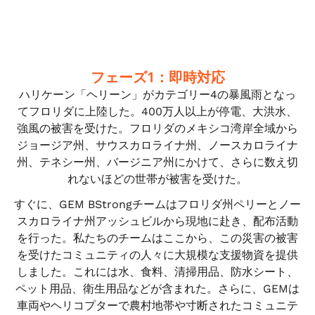
フェーズ1：即時対応
ハリケーン「ヘリーン」がカテゴリー4の暴風雨となっ
てフロリダに上陸した。400万人以上が停電、大洪水、
強風の被害を受けた。フロリダのメキシコ湾岸全域から
ジョージア州、サウスカロライナ州、ノースカロライナ
州、テネシー州、バージニア州にかけて、さらに数え切
れないほどの世帯が被害を受けた。
すぐに、GEM BStrongチームはフロリダ州ペリーとノー
スカロライナ州アッシュビルから現地に赴き、配布活動
を行った。私たちのチームはここから、この災害の被害
を受けたコミュニティの人々に大規模な支援物資を提供
しました。これには水、食料、清掃用品、防水シート、
ペット用品、衛生用品などが含まれた。さらに、GEMは
車両やヘリコプターで農村地帯や寸断されたコミュニテ