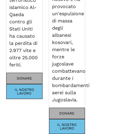
terroristico
provocato
islamico Al-
un'espulsione
Qaeda
di massa
contro gli
degli
Stati Uniti
albanesi
ha causato
kosovari,
la perdita di
mentre le
2.977 vite e
forze
oltre 25.000
jugoslave
feriti.
combattevano
durante i
DONARE
bombardamenti
IL NOSTRO
aerei sulla
LAVORO
Jugoslavia.
DONARE
IL NOSTRO
LAVORO