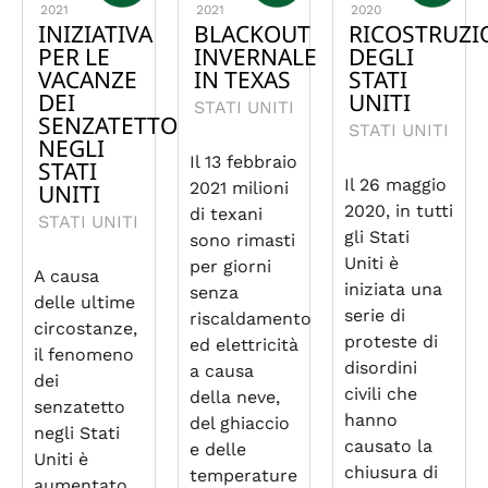
2021
2021
2020
INIZIATIVA
BLACKOUT
RICOSTRUZI
PER LE
INVERNALE
DEGLI
VACANZE
IN TEXAS
STATI
DEI
UNITI
STATI UNITI
SENZATETTO
STATI UNITI
NEGLI
Il 13 febbraio
STATI
Il 26 maggio
2021 milioni
UNITI
2020, in tutti
di texani
STATI UNITI
gli Stati
sono rimasti
Uniti è
per giorni
A causa
iniziata una
senza
delle ultime
serie di
riscaldamento
circostanze,
proteste di
ed elettricità
il fenomeno
disordini
a causa
dei
civili che
della neve,
senzatetto
hanno
del ghiaccio
negli Stati
causato la
e delle
Uniti è
chiusura di
temperature
aumentato