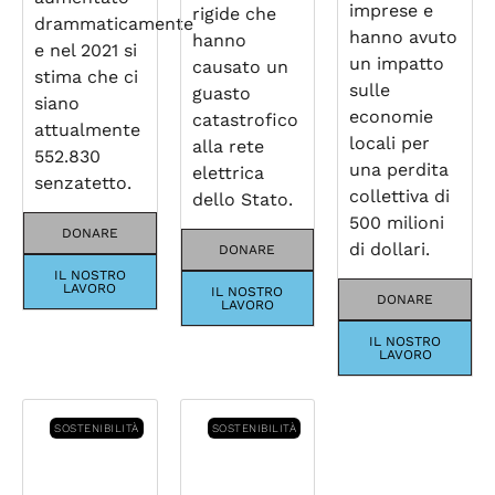
imprese e
rigide che
drammaticamente
hanno avuto
hanno
e nel 2021 si
un impatto
causato un
stima che ci
sulle
guasto
siano
economie
catastrofico
attualmente
locali per
alla rete
552.830
una perdita
elettrica
senzatetto.
collettiva di
dello Stato.
500 milioni
DONARE
di dollari.
DONARE
IL NOSTRO
LAVORO
IL NOSTRO
DONARE
LAVORO
IL NOSTRO
LAVORO
SOSTENIBILITÀ
SOSTENIBILITÀ