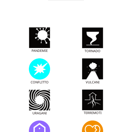
PANDEMIE
TORNADO
CONFLITTO
VULCANI
TERREMOTI
URAGANI