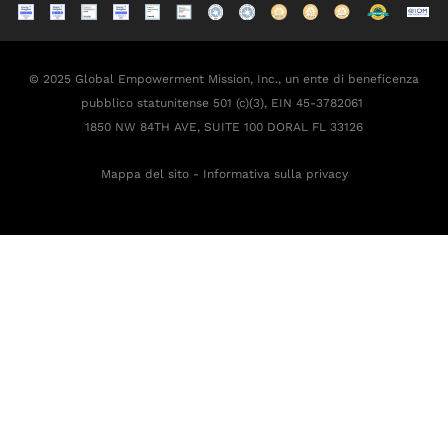
© 2025 Global Empowerment Mission, Inc., un ente di beneficenza
pubblico statunitense 501 (c)(3), EIN 45-3782061
1850 NW 84TH AVE, SUITE 100 DORAL FL 33126
Mappa del sito
-
Informativa sulla privacy