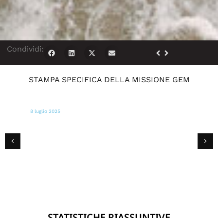
Condividi:
STAMPA SPECIFICA DELLA MISSIONE GEM
8 luglio 2025
WSVN
GEM invia squadre nel Texas centrale per
visitare le aree devastate e distribuire kit
di sopravvivenza a seguito di un'alluvione
improvvisa.
STATISTICHE RIASSUNTIVE