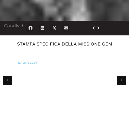
Condividi:
STAMPA SPECIFICA DELLA MISSIONE GEM
10 luglio 2024
WSVN
I volontari della Global Empowerment
i
Mission danno una mano alle vittime
no
giamaicane dell'uragano Beryl