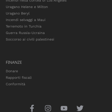
Incendi nella contea di Los Angeles
Uragano Helene e Milton
Uragano Beryl
Incendi selvaggi a Maui
Terremoto in Turchia
Guerra Russia-Ucraina
Soccorso ai civili palestinesi
FINANZE
Donare
Rapporti fiscali
Conformità