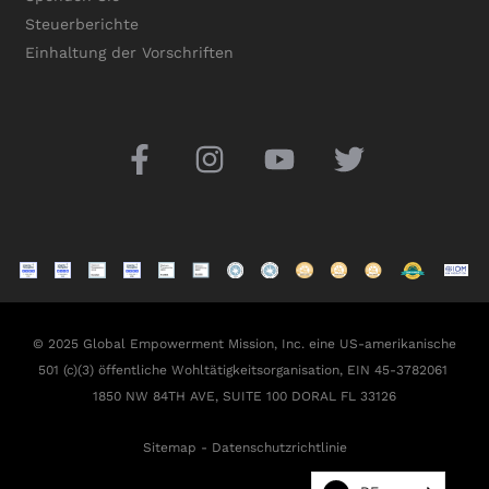
Steuerberichte
Einhaltung der Vorschriften
© 2025 Global Empowerment Mission, Inc. eine US-amerikanische
501 (c)(3) öffentliche Wohltätigkeitsorganisation, EIN 45-3782061
1850 NW 84TH AVE, SUITE 100 DORAL FL 33126
Sitemap
-
Datenschutzrichtlinie