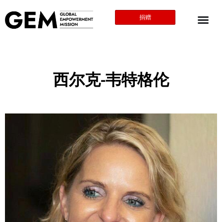
捐赠
西尔克-韦特格伦