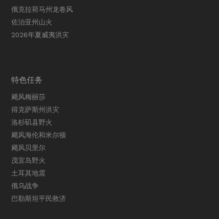
俄克拉荷马州龙卷风
佐治亚州山火
2026年夏威夷洪灾
特色任务
飓风梅丽莎
得克萨斯州洪灾
洛杉矶县野火
飓风海伦和米尔顿
飓风贝里尔
茂宜岛野火
土耳其地震
俄乌战争
巴勒斯坦平民救济