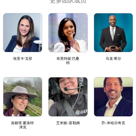
更多团队成员
埃里卡·戈登
布里特妮·巴桑
马龙·希尔
特
洛丽塔·夏洛特·
艾米丽-富勒姆
乔-米哈尔奇克
津克