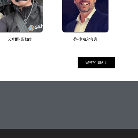
艾米丽-富勒姆
乔-米哈尔奇克
完整的团队