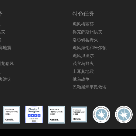
务
特色任务
火
飓风梅丽莎
洪灾
得克萨斯州洪灾
震
洛杉矶县野火
律宾地震
飓风海伦和米尔顿
飓风贝里尔
州龙卷风
茂宜岛野火
火
土耳其地震
威夷洪灾
俄乌战争
巴勒斯坦平民救济