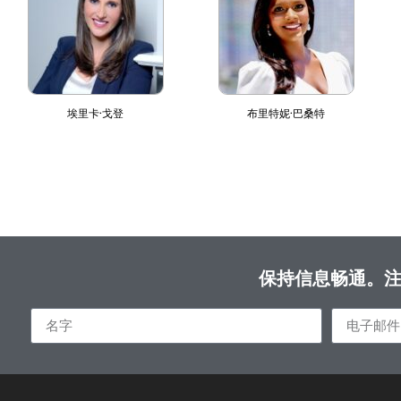
埃里卡·戈登
布里特妮·巴桑特
保持信息畅通。