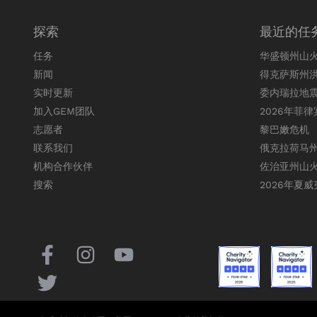
探索
最近的任
任务
华盛顿州山
新闻
得克萨斯州
实时更新
委内瑞拉地
加入GEM团队
2026年菲
志愿者
黎巴嫩危机
联系我们
俄克拉荷马
机构合作伙伴
佐治亚州山
搜索
2026年夏