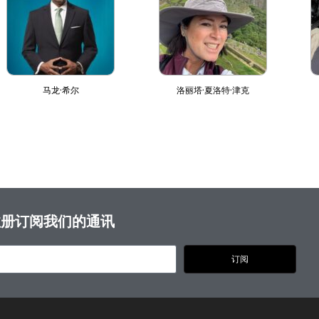
马龙·希尔
洛丽塔·夏洛特·津克
注册订阅我们的通讯
订阅