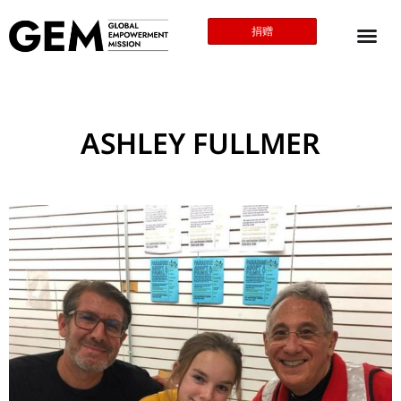
捐赠
ASHLEY FULLMER