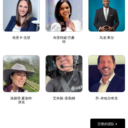
埃里卡·戈登
布里特妮·巴桑
马龙·希尔
特
洛丽塔·夏洛特·
艾米丽-富勒姆
乔-米哈尔奇克
津克
完整的团队