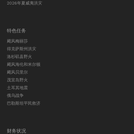
2026年夏威夷洪灾
特色任务
飓风梅丽莎
得克萨斯州洪灾
洛杉矶县野火
飓风海伦和米尔顿
飓风贝里尔
茂宜岛野火
土耳其地震
俄乌战争
巴勒斯坦平民救济
财务状况