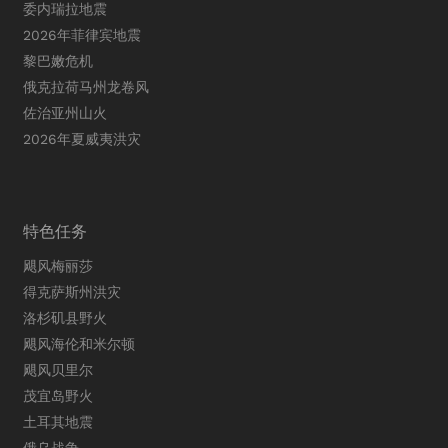
委内瑞拉地震
2026年菲律宾地震
黎巴嫩危机
俄克拉荷马州龙卷风
佐治亚州山火
2026年夏威夷洪灾
特色任务
飓风梅丽莎
得克萨斯州洪灾
洛杉矶县野火
飓风海伦和米尔顿
飓风贝里尔
茂宜岛野火
土耳其地震
俄乌战争