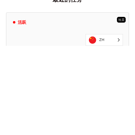
地震
活跃
ZH
2026
2026年菲律宾地震
6月8日凌晨，菲律宾人口最多的岛屿棉兰老岛发生7.8
级地震。地震发生后，基础设施立即遭受严重破坏，
该地区随即发布了海啸预警。