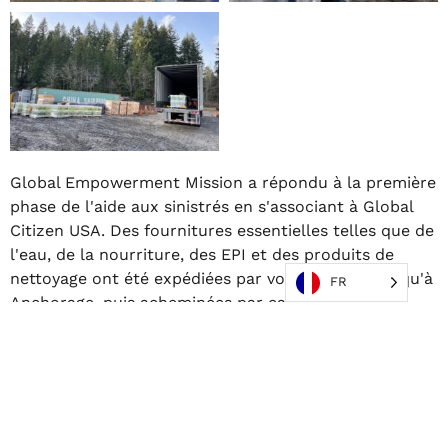
Global Empowerment Mission a répondu à la première
phase de l'aide aux sinistrés en s'associant à Global
Citizen USA. Des fournitures essentielles telles que de
l'eau, de la nourriture, des EPI et des produits de
nettoyage ont été expédiées par voie maritime jusqu'à
FR
Anchorage, puis acheminées par camion jusqu'à
Tulusak. Il s'agit de 8 camions d'eau en bouteille
contenant 160 palettes. 4 camions de produits de
nettoyage contenant 75 palettes, 1 camion de
désinfectant pour les mains contenant 26 palettes, 1
camion de nourriture contenant 26 palettes et 1
camion d'EPI contenant 26 palettes.