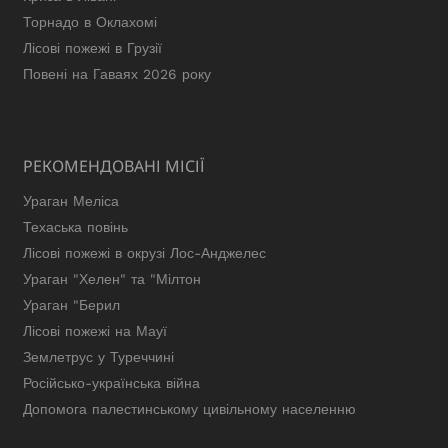
Торнадо в Оклахомі
Лісові пожежі в Грузії
Повені на Гаваях 2026 року
РЕКОМЕНДОВАНІ МІСІЇ
Ураган Меліса
Техаська повінь
Лісові пожежі в окрузі Лос-Анджелес
Ураган "Хелен" та "Мілтон
Ураган "Берил
Лісові пожежі на Мауї
Землетрус у Туреччині
Російсько-українська війна
Допомога палестинському цивільному населенню