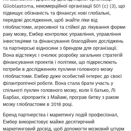
Glioblastoma, некомерційної організації 501 (c) (3), що
підвищує обізнаність та фінансує нові глобальні,
передові дослідження, щоб знайти ліки від
гліобластоми, агресивної та стійкої до лікування форми
раку мозку, Ембер контролює управління, управління
інвестиціями та фінансування благодійних досліджень
та партнерські відносини з брендом для організації.
Вона відстежує і очолює розробку загальних стратегій
фінансування проектів і політики, що підкреслюють
потреби в дослідженнях пухлини головного мозку
гліобластоми. Ембер дуже особистий інтерес до своєї
філантропічної роботи. Вона стала брати участь у
спільноті пухлин головного мозку, коли її батько, Лі
Барбах, хіропрактік з Майамі, програв битву з раком
мозку гліобластоми в 2018 році.
Бренд партнерства і маркетингу подій професіонал,
Ембер використовує майже десятирічний
маркетинговий досвід, щоб допомогти мозковий штурм