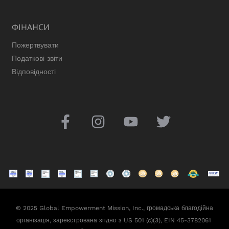
ФІНАНСИ
Пожертвувати
Податкові звіти
Відповідності
© 2025 Global Empowerment Mission, Inc., громадська благодійна
організація, зареєстрована згідно з US 501 (c)(3), EIN 45-3782061