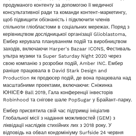
продуманого контенту за допомогою її медичної
консультативної ради та команди контент-маркетингу,
щоб підвищити обізнаність і підключити членів
спільноти гліобластоми в соціальних мережах. Поряд з
керівництвом дослідницької організації Glioblastoma,
Ембер керувала плануванням подій та виробництвом
заходів, включаючи Harper's Bazaar ICONS, Фестиваль
ультра музики та Super Saturday Night 2020 через
свою компанію з розробки подій, Amber INC. Ембер
раніше працювала в David Stark Design and
Production як продюсер подій, де вона працювала над
масштабними проектами, включаючи: Сніжинка
ЮНІСЕФ Ball 2019, Гала конференції інвесторів
Robinhood та снігове шале PopSugar у Брайант-парку.
Ембер присвятила свій час підтримці ініціатив
Глобальної місії з надання можливостей (GEM) з
ліквідації наслідків стихійних лих з 2018 року. У
відповідь на обвал кондомініуму Surfside 24 червня