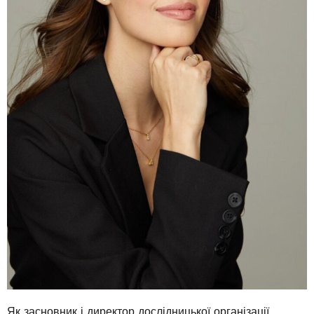
Як засновник і директор дослідницької організації