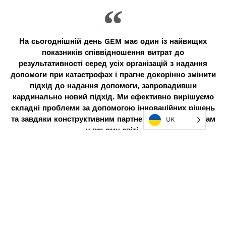
На сьогоднішній день GEM має один із найвищих
показників співвідношення витрат до
результативності серед усіх організацій з надання
допомоги при катастрофах і прагне докорінно змінити
підхід до надання допомоги, запровадивши
кардинально новий підхід. Ми ефективно вирішуємо
складні проблеми за допомогою інноваційних рішень
та завдяки конструктивним партнерським відносинам
UK
у всьому світі.
РЕКОМЕНДОВАНІ МІСІЇ