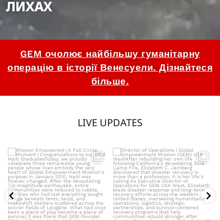
ЛИХАХ
GEM очолює найбільшу гуманітарну
операцію в історії Венесуели. Дізнайтеся
більше.
LIVE UPDATES
Mission Empowered | A Full Circle
Director of Operations | Global
Moment |
...
Empowerment
...
5132
0
5184
36