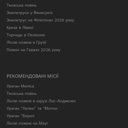
Техаська повінь
Землетруси у Венесуелі
Землетрус на Філіппінах 2026 року
Криза в Лівані
Торнадо в Оклахомі
Лісові пожежі в Грузії
Повені на Гаваях 2026 року
РЕКОМЕНДОВАНІ МІСІЇ
Ураган Меліса
Техаська повінь
Лісові пожежі в окрузі Лос-Анджелес
Ураган "Хелен" та "Мілтон
Ураган "Берил
Лісові пожежі на Мауї