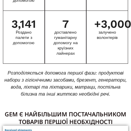
допомогою
3,141
7
+
3,00
Роздано
доставлено
залучено
палети з
гуманітарну
волонтерів
допомогою
допомогу на
круїзних
лайнерах
Розподіляється допомога першої фази: продуктові
набори з гігієнічними засобами, брезент, генератори,
вода, ліхтарі та ліхтарики, матраци, постільна
білизна та інші життєво необхідні речі.
GEM Є НАЙБІЛЬШИМ ПОСТАЧАЛЬНИКОМ
ТОВАРІВ ПЕРШОЇ НЕОБХІДНОСТІ