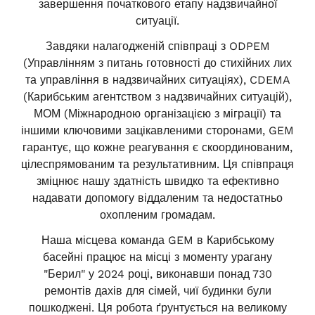
завершення початкового етапу надзвичайної
ситуації.
Завдяки налагодженій співпраці з ODPEM
(Управлінням з питань готовності до стихійних лих
та управління в надзвичайних ситуаціях), CDEMA
(Карибським агентством з надзвичайних ситуацій),
МОМ (Міжнародною організацією з міграції) та
іншими ключовими зацікавленими сторонами, GEM
гарантує, що кожне реагування є скоординованим,
цілеспрямованим та результативним. Ця співпраця
зміцнює нашу здатність швидко та ефективно
надавати допомогу віддаленим та недостатньо
охопленим громадам.
Наша місцева команда GEM в Карибському
басейні працює на місці з моменту урагану
"Берил" у 2024 році, виконавши понад 730
ремонтів дахів для сімей, чиї будинки були
пошкоджені. Ця робота ґрунтується на великому