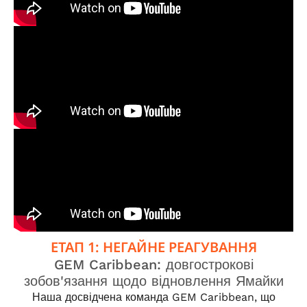
ЕТАП 1: НЕГАЙНЕ РЕАГУВАННЯ
GEM Caribbean: довгострокові
зобов'язання щодо відновлення Ямайки
Наша досвідчена команда GEM Caribbean, що