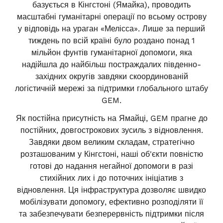
базується в Кінгстоні (Ямайка), проводить
масштабні гуманітарні операції по всьому острову
у відповідь на ураган «Мелісса». Лише за перший
тиждень по всій країні було роздано понад 1
мільйон фунтів гуманітарної допомоги, яка
надійшла до найбільш постраждалих південно-
західних округів завдяки скоординованій
логістичній мережі за підтримки глобального штабу
GEM.
Як постійна присутність на Ямайці, GEM прагне до
постійних, довгострокових зусиль з відновлення.
Завдяки двом великим складам, стратегічно
розташованим у Кінгстоні, наші об'єкти повністю
готові до надання негайної допомоги в разі
стихійних лих і до поточних ініціатив з
відновлення. Ця інфраструктура дозволяє швидко
мобілізувати допомогу, ефективно розподіляти її
та забезпечувати безперервність підтримки після