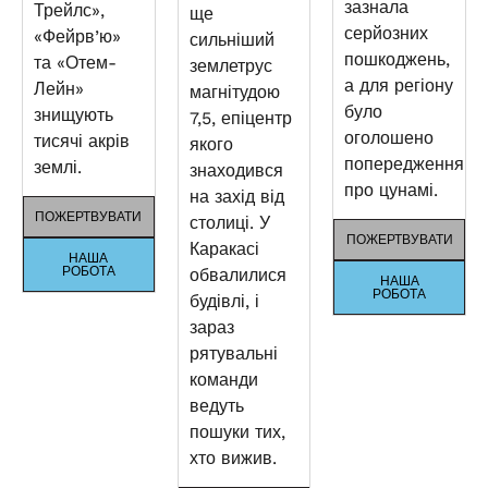
зазнала
Трейлс»,
ще
серйозних
«Фейрв’ю»
сильніший
пошкоджень,
та «Отем-
землетрус
а для регіону
Лейн»
магнітудою
було
знищують
7,5, епіцентр
оголошено
тисячі акрів
якого
попередження
землі.
знаходився
про цунамі.
на захід від
ПОЖЕРТВУВАТИ
столиці. У
ПОЖЕРТВУВАТИ
Каракасі
НАША
РОБОТА
обвалилися
НАША
РОБОТА
будівлі, і
зараз
рятувальні
команди
ведуть
пошуки тих,
хто вижив.