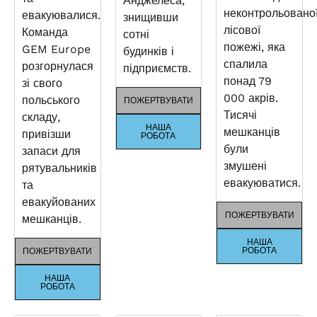
Анджелеса,
неконтрольовано
евакуювалися.
знищивши
лісової
Команда
сотні
пожежі, яка
GEM Europe
будинків і
спалила
розгорнулася
підприємств.
понад 79
зі свого
000 акрів.
польського
ПОЖЕРТВУВАТИ
Тисячі
складу,
НАША
мешканців
привізши
РОБОТА
були
запаси для
змушені
рятувальників
евакуюватися.
та
евакуйованих
ПОЖЕРТВУВАТИ
мешканців.
НАША
РОБОТА
ПОЖЕРТВУВАТИ
НАША
РОБОТА