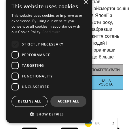
×
пожежі
території
став
This website uses cookies
спустошили
США у 2024
найсмертоносні
регіон
році. Ми
в Японії з
This website uses cookies to improve user
experience. By using our website you
Вальпараїсо,
готові
2016 року,
consent to all cookies in accordance with
спаливши
мобілізувати
забравши
our Cookie Policy.
Read more
майже 64
ресурси
життя сотень
000 акрів і
наших
людей і
STRICTLY NECESSARY
змусивши
численних
поранивши
PERFORMANCE
тисячі людей
філій із
ще більше
евакуюватися.
середнім
TARGETING
часом
ПОЖЕРТВУВАТИ
FUNCTIONALITY
ПОЖЕРТВУВАТИ
реагування
НАША
24 години.
РОБОТА
UNCLASSIFIED
НАША
РОБОТА
ПОЖЕРТВУВАТИ
DECLINE ALL
ACCEPT ALL
НАША
РОБОТА
SHOW DETAILS
UK