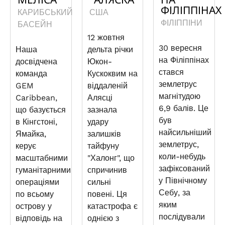
ФІЛІППІНАХ
КАРИБСЬКИЙ
США
ФІЛІППІНИ
БАСЕЙН
12 жовтня
30 вересня
Наша
дельта річки
на Філіппінах
досвідчена
Юкон-
стався
команда
Кускоквим на
землетрус
GEM
віддаленій
магнітудою
Caribbean,
Алясці
6,9 балів. Це
що базується
зазнала
був
в Кінгстоні,
удару
найсильніший
Ямайка,
залишків
землетрус,
керує
тайфуну
коли-небудь
масштабними
"Халонг", що
зафіксований
гуманітарними
спричинив
у Північному
операціями
сильні
Себу, за
по всьому
повені. Ця
яким
острову у
катастрофа є
послідували
відповідь на
однією з