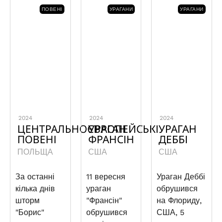
ПОВЕНІ
УРАГАНИ
УРАГАНИ
2024
2024
2024
ЦЕНТРАЛЬНОЄВРОПЕЙСЬКІ
УРАГАН
УРАГАН
ПОВЕНІ
ФРАНСІН
ДЕББІ
ПОЛЬЩА
США
США
За останні
11 вересня
Ураган Деббі
кілька днів
ураган
обрушився
шторм
"Франсін"
на Флориду,
"Борис"
обрушився
США, 5