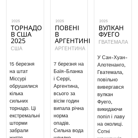
2025
2025
2025
ТОРНАДО
ПОВЕНІ
ВУЛКАН
В США
В
ФУЕГО
2025
АРГЕНТИНІ
ГВАТЕМАЛА
США
АРГЕНТИНА
У Сан-Хуан-
15 березня
7 березня на
Алотенанго,
на штат
Баїя-Бланка
Гватемала,
Міссурі
і Серрі,
повільно
обрушилися
Аргентина,
вивергався
кілька
всього за
вулкан
сильних
вісім годин
Фуего,
торнадо. Ці
випала річна
викидаючи
екстремальні
норма
попіл і лаву
шторми
опадів.
на околиці.
забрали
Сильна вода
Сотні
життя
швидко