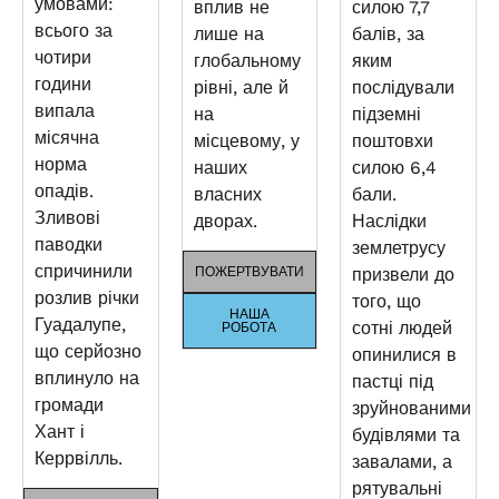
умовами:
вплив не
силою 7,7
всього за
лише на
балів, за
чотири
глобальному
яким
години
рівні, але й
послідували
випала
на
підземні
місячна
місцевому, у
поштовхи
норма
наших
силою 6,4
опадів.
власних
бали.
Зливові
дворах.
Наслідки
паводки
землетрусу
спричинили
ПОЖЕРТВУВАТИ
призвели до
розлив річки
того, що
НАША
Гуадалупе,
сотні людей
РОБОТА
що серйозно
опинилися в
вплинуло на
пастці під
громади
зруйнованими
Хант і
будівлями та
Керрвілль.
завалами, а
рятувальні