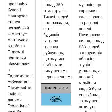
провінціях
понад 350
мусонів, що
Кунар і
землетрусів.
спричиняє
Нангархар
Тисячі людей
сильні зливи
стався
постраждали,
та раптові
неглибокий
сотні
повені.
землетрус
будинків
Починаючи з
магнітудою
зазнали
липня, понад
6,0 балів.
значних
930 людей
Підземні
руйнувань,
загинули від
поштовхи
що змусило
обвалів,
відчувалися
сім'ї стати
зсувів і
в
вимушеними
утоплень, а
Таджикистані,
переселенцями.
понад 2
Узбекистані,
мільйони
Пакистані та
ПОЖЕРТВУВАТИ
людей були
Індії; за
евакуйовані
НАША
даними
та змушені
РОБОТА
Геологічної
покинути