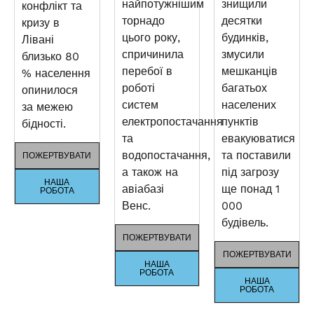
найпотужнішим
знищили
конфлікт та
торнадо
десятки
кризу в
цього року,
будинків,
Лівані
спричинила
змусили
близько 80
перебої в
мешканців
% населення
роботі
багатьох
опинилося
систем
населених
за межею
електропостачання
пунктів
бідності.
та
евакуюватися
водопостачання,
та поставили
ПОЖЕРТВУВАТИ
а також на
під загрозу
НАША
авіабазі
ще понад 1
РОБОТА
Венс.
000
будівель.
ПОЖЕРТВУВАТИ
ПОЖЕРТВУВАТИ
НАША
РОБОТА
НАША
РОБОТА