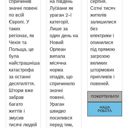
спричинив
на південь
серпня.
значні повені
Луїзіани як
Сотні тисяч
по всій
ураган 2-ї
жителів
Європі. У
категорії.
залишилися
таких
Лише за
без
регіонах, як
один день на
електрики і
Чехія та
Новий
опинилися
Польща, це
Орлеан
під прямою
була
випала
загрозою
найстрашніша
місячна
великих
катастрофа
норма
штормових
за останні
опадів, що
припливів і
десятиліття.
спричинило
повеней.
Шторм вже
значні
забрав
повені.
ПОЖЕРТВУВАТИ
багато
Ураган
НАША
життів і
швидко
РОБОТА
змусив
посилився
тисячі людей
перед тим,