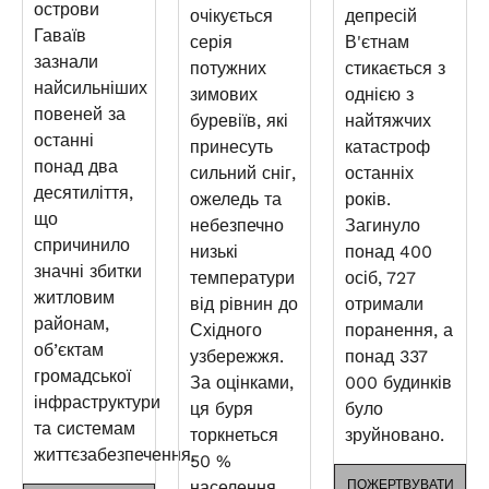
острови
очікується
депресій
Гаваїв
серія
В'єтнам
зазнали
потужних
стикається з
найсильніших
зимових
однією з
повеней за
буревіїв, які
найтяжчих
останні
принесуть
катастроф
понад два
сильний сніг,
останніх
десятиліття,
ожеледь та
років.
що
небезпечно
Загинуло
спричинило
низькі
понад 400
значні збитки
температури
осіб, 727
житловим
від рівнин до
отримали
районам,
Східного
поранення, а
об’єктам
узбережжя.
понад 337
громадської
За оцінками,
000 будинків
інфраструктури
ця буря
було
та системам
торкнеться
зруйновано.
життєзабезпечення.
50 %
населення
ПОЖЕРТВУВАТИ