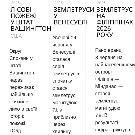
2026
2026
2026
ЛІСОВІ
ЗЕМЛЕТРУСИ
ЗЕМЛЕТРУС
ПОЖЕЖІ
У
НА
У ШТАТІ
ВЕНЕСУЕЛІ
ФІЛІППІНАХ
ВАШИНГТОН
2026
РОКУ
США
Увечері 24
червня у
Рано вранці
Округ
Венесуелі
8 червня на
Спокейн у
сталася
найнаселенішом
штаті
серія
острові
Вашингтон
землетрусів:
Філіппін —
наразі
спочатку
Мінданао —
переживає
стався
стався
найбільше
землетрус
землетрус
стихійне
магнітудою
магнітудою
лихо в своїй
7,1, а
7,8. В
історії:
приблизно
результаті
пожежі
через
інфраструктура
«Олд-
хвилину —