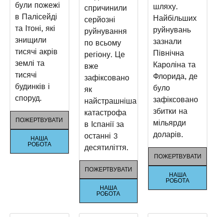
були пожежі
шляху.
спричинили
в Палісейді
Найбільших
серйозні
та Ітоні, які
руйнувань
руйнування
знищили
зазнали
по всьому
тисячі акрів
Північна
регіону. Це
землі та
Кароліна та
вже
тисячі
Флорида, де
зафіксовано
будинків і
було
як
споруд.
зафіксовано
найстрашніша
збитки на
катастрофа
ПОЖЕРТВУВАТИ
мільярди
в Іспанії за
доларів.
останні 3
НАША
РОБОТА
десятиліття.
ПОЖЕРТВУВАТИ
ПОЖЕРТВУВАТИ
НАША
РОБОТА
НАША
РОБОТА