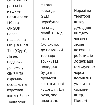
GEM MENA
Наразі
разом із
команда
Наразі на
нашими
GEM
території
партнерами
перебуває
штату
HCI та
на місці
Джорджія
ONSUR
подій в Еніді,
вирують
наразі
штат
численні
працює на
Оклахома,
лісові
місці в місті
де потужний
пожежі, а
Тир (Суур),
торнадо
роботи з їх
Ліван,
зруйнував
локалізації
надаючи
понад 40
гальмуються
допомогу
будинків і
через
сім’ям та
пронісся
посушливі
окремим
крізь житлові
умови та
особам, які
квартали. Ця
сильний
втратили
буря, яку
вітер.
житло. Через
вважають
Пожежі
триваючий