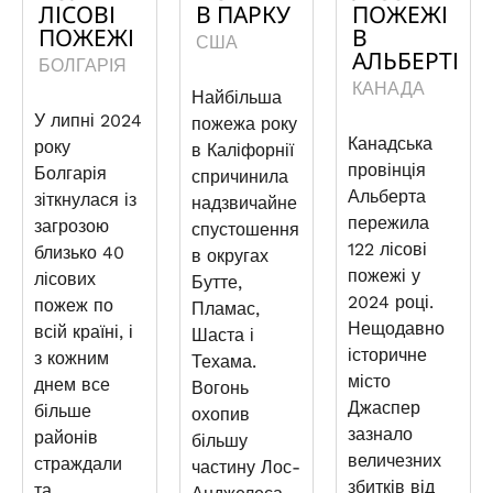
ЛІСОВІ
В ПАРКУ
ПОЖЕЖІ
ПОЖЕЖІ
В
США
АЛЬБЕРТІ
БОЛГАРІЯ
КАНАДА
Найбільша
У липні 2024
пожежа року
Канадська
року
в Каліфорнії
провінція
Болгарія
спричинила
Альберта
зіткнулася із
надзвичайне
пережила
загрозою
спустошення
122 лісові
близько 40
в округах
пожежі у
лісових
Бутте,
2024 році.
пожеж по
Пламас,
Нещодавно
всій країні, і
Шаста і
історичне
з кожним
Техама.
місто
днем все
Вогонь
Джаспер
більше
охопив
зазнало
районів
більшу
величезних
страждали
частину Лос-
збитків від
та