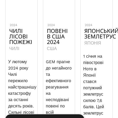
2024
2024
2024
ЧИЛІ
ПОВЕНІ
ЯПОНСЬКИ
ЛІСОВІ
В США
ЗЕМЛЕТРУС
ПОЖЕЖІ
2024
ЯПОНІЯ
ЧИЛІ
США
1 січня на
У лютому
GEM прагне
півострові
2024 року
до негайного
Ното в
Чилі
та
Японії
пережило
ефективного
стався
найстрашнішу
реагування
потужний
катастрофу
на
землетрус
за останні
несподівані
силою 7,6
десять років.
повені по
балів. Цей
Сильні лісові
всій
землетрус