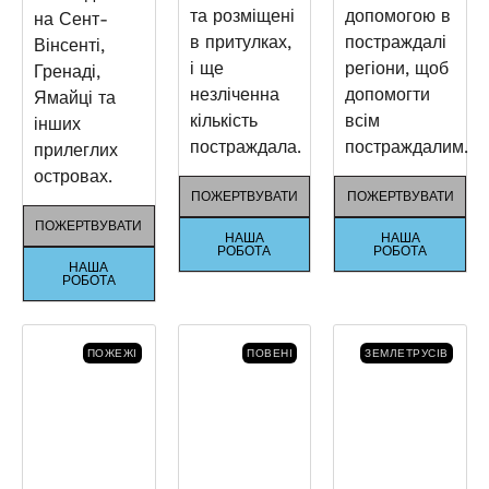
та розміщені
допомогою в
на Сент-
в притулках,
постраждалі
Вінсенті,
і ще
регіони, щоб
Гренаді,
незліченна
допомогти
Ямайці та
кількість
всім
інших
постраждала.
постраждалим.
прилеглих
островах.
ПОЖЕРТВУВАТИ
ПОЖЕРТВУВАТИ
ПОЖЕРТВУВАТИ
НАША
НАША
РОБОТА
РОБОТА
НАША
РОБОТА
ПОЖЕЖІ
ПОВЕНІ
ЗЕМЛЕТРУСІВ