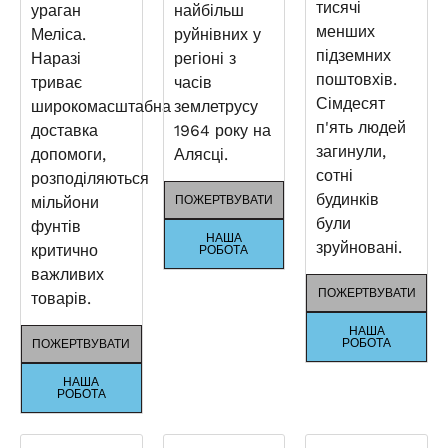
тисячі
ураган
найбільш
менших
Меліса.
руйнівних у
підземних
Наразі
регіоні з
поштовхів.
триває
часів
Сімдесят
широкомасштабна
землетрусу
п'ять людей
доставка
1964 року на
загинули,
допомоги,
Алясці.
сотні
розподіляються
будинків
мільйони
ПОЖЕРТВУВАТИ
були
фунтів
НАША
зруйновані.
критично
РОБОТА
важливих
ПОЖЕРТВУВАТИ
товарів.
НАША
РОБОТА
ПОЖЕРТВУВАТИ
НАША
РОБОТА