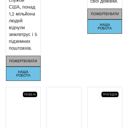
служби
свої домівки.
США, понад
1,2 мільйона
ПОЖЕРТВУВАТИ
людей
НАША
відчули
РОБОТА
землетрус і 5
підземних
поштовхів.
ПОЖЕРТВУВАТИ
НАША
РОБОТА
ПОВЕНІ
ТРАГЕДІЯ