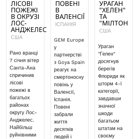
ЛІСОВІ
ПОВЕНІ
УРАГАН
ПОЖЕЖІ
В
"ХЕЛЕН"
В ОКРУЗІ
ВАЛЕНСІЇ
ТА
ЛОС-
"МІЛТОН
ІСПАНІЯ
АНДЖЕЛЕС
США
США
GEM Europe
Ураган
у
Рано вранці
"Гелен"
партнерстві
7 січня вітер
досягнув
з Goya Spain
Санта-Ана
берегів
реагує на
спричинив
Флориди як
смертоносну
лісові
шторм 4-ї
повінь у
пожежі в
категорії,
Валенсії,
багатьох
завдавши
Іспанія.
районах
значної
Повені
округу Лос-
шкоди
забрали
Анджелес.
багатьом
життя
Найбільш
штатам на
десятків
руйнівними
своєму
людей і