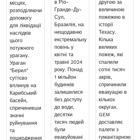
в Ріо-
другою за
місцях,
Гранде-Ду-
величиною
розподіляючи
Сул,
пожежею в
допомогу
Бразилія, на
історії
для ліквідації
нещодавню
Техасу.
наслідків
екстремальну
Кілька
цього
повінь у
великих
потужного
квітні та
пожеж, які
урагану.
травні 2024
спалили
Ураган
року. Понад
сотні тисяч
"Берил"
1 мільйон
акрів,
суттєво
будинків
спричинили
вплинув на
залишилися
евакуацію в
Карибський
без доступу
кількох
басейн,
до води,
округах.
спричинивши
десятки
GEM
значні
тисяч людей
доставляє
руйнування
були
палети з
та
евакуйовані
гуманітарною
пошкодження