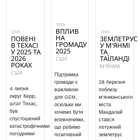
2025
ВПЛИВ
2025
2025
НА
ПОВЕНІ
ЗЕМЛЕТРУС
ГРОМАДУ
В ТЕХАСІ
У М'ЯНМІ
2025
У 2025 ТА
ТА
2026
ТАЇЛАНДІ
США
РОКАХ
М'ЯНМА
США
Підтримка
громади є
28 березня
4 липня
важливою
поблизу
округ Керр,
для GEM,
м'янманського
штат Техас,
оскільки ми
міста
був
хочемо бути
Мандалай
спустошений
впевненими,
стався
катастрофічними
що робимо
потужний
погодними
позитивний
землетрус