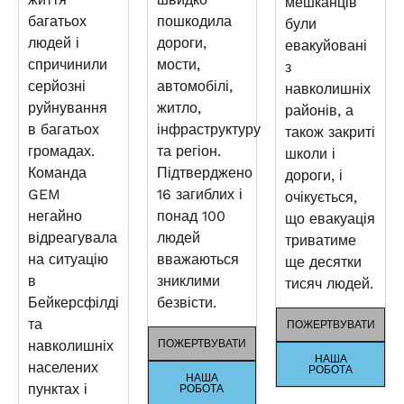
мешканців
багатьох
пошкодила
були
людей і
дороги,
евакуйовані
спричинили
мости,
з
серйозні
автомобілі,
навколишніх
руйнування
житло,
районів, а
в багатьох
інфраструктуру
також закриті
громадах.
та регіон.
школи і
Команда
Підтверджено
дороги, і
GEM
16 загиблих і
очікується,
негайно
понад 100
що евакуація
відреагувала
людей
триватиме
на ситуацію
вважаються
ще десятки
в
зниклими
тисяч людей.
Бейкерсфілді
безвісти.
та
ПОЖЕРТВУВАТИ
навколишніх
ПОЖЕРТВУВАТИ
НАША
населених
РОБОТА
НАША
пунктах і
РОБОТА