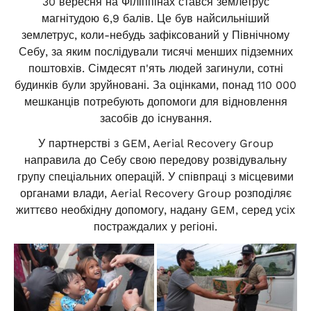
30 вересня на Філіппінах стався землетрус
магнітудою 6,9 балів. Це був найсильніший
землетрус, коли-небудь зафіксований у Північному
Себу, за яким послідували тисячі менших підземних
поштовхів. Сімдесят п'ять людей загинули, сотні
будинків були зруйновані. За оцінками, понад 110 000
мешканців потребують допомоги для відновлення
засобів до існування.
У партнерстві з GEM, Aerial Recovery Group
направила до Себу свою передову розвідувальну
групу спеціальних операцій. У співпраці з місцевими
органами влади, Aerial Recovery Group розподіляє
життєво необхідну допомогу, надану GEM, серед усіх
постраждалих у регіоні.